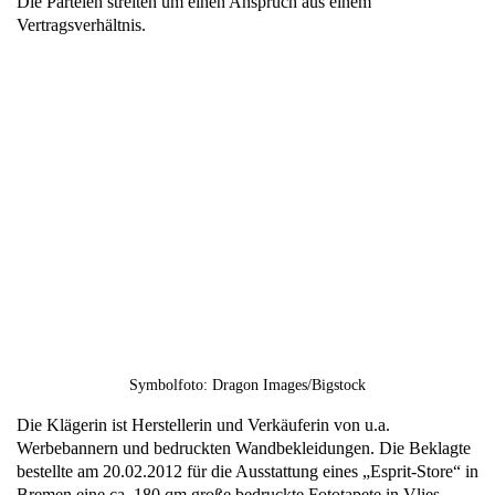
Die Parteien streiten um einen Anspruch aus einem
Vertragsverhältnis.
Symbolfoto: Dragon Images/Bigstock
Die Klägerin ist Herstellerin und Verkäuferin von u.a.
Werbebannern und bedruckten Wandbekleidungen. Die Beklagte
bestellte am 20.02.2012 für die Ausstattung eines „Esprit-Store“ in
Bremen eine ca. 180 qm große bedruckte Fototapete in Vlies