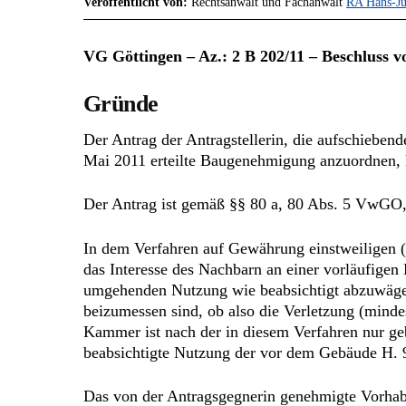
Veröffentlicht von:
Rechtsanwalt und Fachanwalt
RA Hans-Jü
VG Göttingen – Az.: 2 B 202/11 – Beschluss v
Gründe
Der Antrag der Antragstellerin, die aufschiebe
Mai 2011 erteilte Baugenehmigung anzuordnen, h
Der Antrag ist gemäß §§ 80 a, 80 Abs. 5 VwGO, 
In dem Verfahren auf Gewährung einstweiligen (
das Interesse des Nachbarn an einer vorläufigen
umgehenden Nutzung wie beabsichtigt abzuwägen
beizumessen sind, ob also die Verletzung (minde
Kammer ist nach der in diesem Verfahren nur g
beabsichtigte Nutzung der vor dem Gebäude H. 9 i
Das von der Antragsgegnerin genehmigte Vorhabe