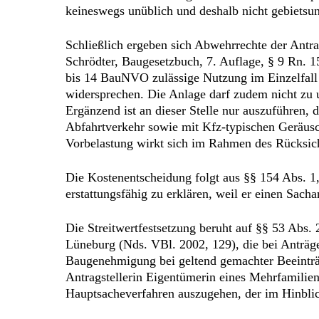
keineswegs unüblich und deshalb nicht gebietsun
Schließlich ergeben sich Abwehrrechte der Antr
Schrödter, Baugesetzbuch, 7. Auflage, § 9 Rn. 15
bis 14 BauNVO zulässige Nutzung im Einzelfall
widersprechen. Die Anlage darf zudem nicht zu u
Ergänzend ist an dieser Stelle nur auszuführen, 
Abfahrtverkehr sowie mit Kfz-typischen Geräusch
Vorbelastung wirkt sich im Rahmen des Rücksich
Die Kostenentscheidung folgt aus §§ 154 Abs. 1,
erstattungsfähig zu erklären, weil er einen Sacha
Die Streitwertfestsetzung beruht auf §§ 53 Abs.
Lüneburg (Nds. VBl. 2002, 129), die bei Anträ
Baugenehmigung bei geltend gemachter Beeinträ
Antragstellerin Eigentümerin eines Mehrfamilienh
Hauptsacheverfahren auszugehen, der im Hinblick