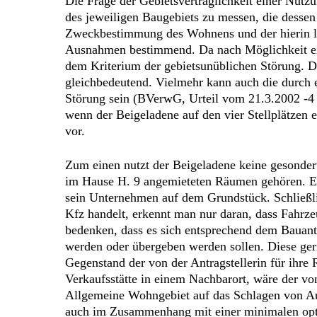
Die Frage der Gebietsverträglichkeit einer Nutz
des jeweiligen Baugebiets zu messen, die desse
Zweckbestimmung des Wohnens und der hierin li
Ausnahmen bestimmend. Da nach Möglichkeit ein u
dem Kriterium der gebietsunüblichen Störung. Da
gleichbedeutend. Vielmehr kann auch die durch 
Störung sein (BVerwG, Urteil vom 21.3.2002 -4 C
wenn der Beigeladene auf den vier Stellplätzen 
vor.
Zum einen nutzt der Beigeladene keine gesondert
im Hause H. 9 angemieteten Räumen gehören. Ei
sein Unternehmen auf dem Grundstück. Schließli
Kfz handelt, erkennt man nur daran, dass Fahrze
bedenken, dass es sich entsprechend dem Bauant
werden oder übergeben werden sollen. Diese ger
Gegenstand der von der Antragstellerin für ihre 
Verkaufsstätte in einem Nachbarort, wäre der von
Allgemeine Wohngebiet auf das Schlagen von A
auch im Zusammenhang mit einer minimalen opti