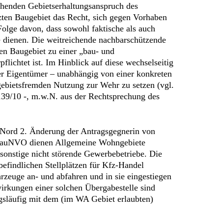
iehenden Gebietserhaltungsanspruch des
ten Baugebiet das Recht, sich gegen Vorhaben
 Folge davon, dass sowohl faktische als auch
e dienen. Die weitreichende nachbarschützende
en Baugebiet zu einer „bau- und
flichtet ist. Im Hinblick auf diese wechselseitig
r Eigentümer – unabhängig von einer konkreten
gebietsfremden Nutzung zur Wehr zu setzen (vgl.
139/10 -, m.w.N. aus der Rechtsprechung des
n Nord 2. Änderung der Antragsgegnerin von
1 BauNVO dienen Allgemeine Wohngebiete
nstige nicht störende Gewerbebetriebe. Die
efindlichen Stellplätzen für Kfz-Handel
rzeuge an- und abfahren und in sie eingestiegen
wirkungen einer solchen Übergabestelle sind
släufig mit dem (im WA Gebiet erlaubten)