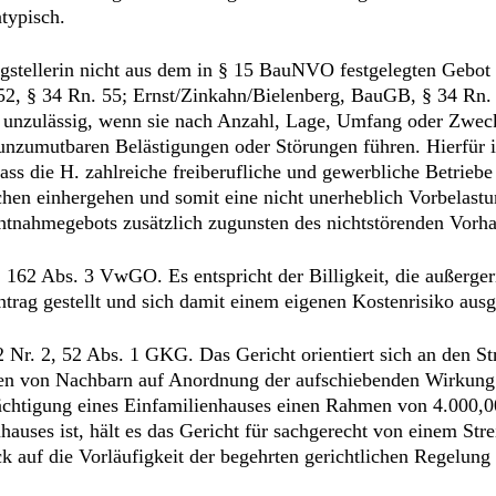
typisch.
agstellerin nicht aus dem in § 15 BauNVO festgelegten Gebot
2, § 34 Rn. 55; Ernst/Zinkahn/Bielenberg, BauGB, § 34 Rn. 52
 unzulässig, wenn sie nach Anzahl, Lage, Umfang oder Zwec
nzumutbaren Belästigungen oder Störungen führen. Hierfür is
dass die H. zahlreiche freiberufliche und gewerbliche Betrieb
en einhergehen und somit eine nicht unerheblich Vorbelastung
tnahmegebots zusätzlich zugunsten des nichtstörenden Vorha
 162 Abs. 3 VwGO. Es entspricht der Billigkeit, die außerger
ntrag gestellt und sich damit einem eigenen Kostenrisiko ausg
 2 Nr. 2, 52 Abs. 1 GKG. Das Gericht orientiert sich an den
gen von Nachbarn auf Anordnung der aufschiebenden Wirkung
chtigung eines Einfamilienhauses einen Rahmen von 4.000,00
auses ist, hält es das Gericht für sachgerecht von einem Str
 auf die Vorläufigkeit der begehrten gerichtlichen Regelung z