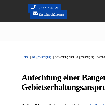
Skip
to
02732 791079
content
Ersteinschätzung
Home
Baugenehmigung
Anfechtung einer Baugenehmigung – nachbarr
Anfechtung einer Bauge
Gebietserhaltungsanspr