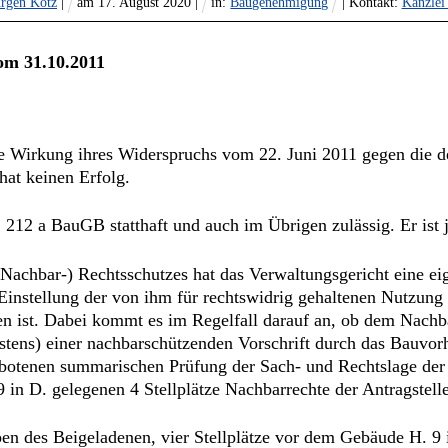
rgen Kotz
|
am
17
.
August
2020
|
in:
Baugenehmigung
| Kontakt:
Kanzlei
om 31.10.2011
nde Wirkung ihres Widerspruchs vom 22. Juni 2011 gegen die
at keinen Erfolg.
212 a BauGB statthaft und auch im Übrigen zulässig. Er ist 
Nachbar-) Rechtsschutzes hat das Verwaltungsgericht eine ei
 Einstellung der von ihm für rechtswidrig gehaltenen Nutzung
 ist. Dabei kommt es im Regelfall darauf an, ob dem Nachba
stens) einer nachbarschützenden Vorschrift durch das Bauvor
ebotenen summarischen Prüfung der Sach- und Rechtslage der
n D. gelegenen 4 Stellplätze Nachbarrechte der Antragsteller
n des Beigeladenen, vier Stellplätze vor dem Gebäude H. 9 i