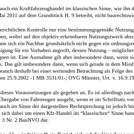
uch ein Kraftfahrzeughandel im klassischen Sinne, wie ihn d
2011 auf dem Grundstück H. 9 betreibt, nicht baurechtswi
r gerichtlichen Kontrolle nur eine bestimmungsgemäße Nutzun
en, wobei auf den objektiv erkennbaren Nutzungszweck abzu
 sich ein Nachbar grundsätzlich nicht gegen ein ordnungsre
igung für ein Vorhaben angreift, dessen Nutzung – möglicher
nen ist. Eine Ausnahme gilt aber insbesondere dann, wenn si
. Das gilt insbesondere dann, wenn sich gerade in dem Missb
auch deshalb bei einer wertenden Betrachtung als Folge des 
om 25.9.2002 -1 MB 3531/01-; OVG Münster, Urt. v. 16.9.19
 dieses Voraussetzungen als gegeben an. Es ist allerdings na
n Übergabe von Fahrzeugen ausgeht, wenn er im Schriftsatz vom
uch im Sinne der dargestellten Rechtsprechung ist jedoch hie
 sich dabei um einen Kfz-Handel im “klassischen“ Sinne hande
. 3 Nr. 2 BauNVO dar.