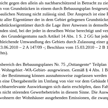
 nicht gegen den allein als nachbarschützend in Betracht zu z
n von Grundstücken in einem durch Bebauungsplan festgesetz
 baulichen Nutzung nicht zulässig sind. Der Anspruch ist eine
utz aller Eigentümer der in dem Gebiet gelegenen Grundstück
dstückseigentümer durch die Lage ihrer Anwesen in demselb
en sind, bei der jeder in derselben Weise berechtigt und verp
des Grundeigentums nach Artikel 14 Abs. 1 S. 2 GG hat jede
schleichende Umwandlung des Gebiets durch Zulassung einer 
3.06.2010 – 2 A 147/09 -; Beschluss vom 15.03.2010 – 2 B 
hts).
gsbereich des Bebauungsplanes Nr. 75 „Osttangente“ Teilpla
eines Wohngebiet -WA-Gebiet- ausgewiesen. Gemäß § 4 Abs. 
der Bestimmung können ausnahmsweise zugelassen werden so
n eine Übergabestelle im Umfang von vier vor dem Gebäude b
achbarrelevante Auswirkungen sich darin erschöpfen, dass Fah
nes nicht störenden Gewerbebetriebs in diesem Sinne. Die Aus
Bewohnern der Wohnhäuser ausgehenden Emissionen, die zwang