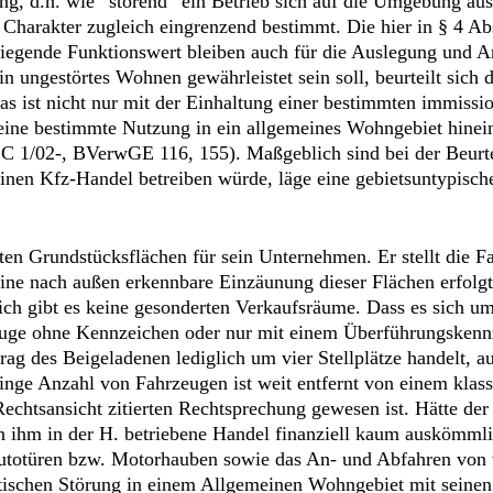
ung, d.h. wie “störend“ ein Betrieb sich auf die Umgebung au
n Charakter zugleich eingrenzend bestimmt. Die hier in § 4 
egende Funktionswert bleiben auch für die Auslegung und An
ngestörtes Wohnen gewährleistet sein soll, beurteilt sich die
s ist nicht nur mit der Einhaltung einer bestimmten immissi
eine bestimmte Nutzung in ein allgemeines Wohngebiet hinein
 1/02-, BVerwGE 116, 155). Maßgeblich sind bei der Beurteil
einen Kfz-Handel betreiben würde, läge eine gebietsuntypisc
en Grundstücksflächen für sein Unternehmen. Er stellt die Fa
ne nach außen erkennbare Einzäunung dieser Flächen erfolgt
ch gibt es keine gesonderten Verkaufsräume. Dass es sich um
uge ohne Kennzeichen oder nur mit einem Überführungskennzei
rag des Beigeladenen lediglich um vier Stellplätze handelt,
inge Anzahl von Fahrzeugen ist weit entfernt von einem kla
Rechtsansicht zitierten Rechtsprechung gewesen ist. Hätte der
 ihm in der H. betriebene Handel finanziell kaum auskömmlich
utotüren bzw. Motorhauben sowie das An- und Abfahren von 
schen Störung in einem Allgemeinen Wohngebiet mit seinen