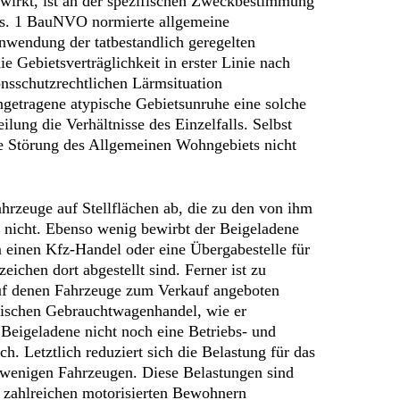
swirkt, ist an der spezifischen Zweckbestimmung
Abs. 1 BauNVO normierte allgemeine
wendung der tatbestandlich geregelten
 Gebietsverträglichkeit in erster Linie nach
onsschutzrechtlichen Lärmsituation
getragene atypische Gebietsunruhe eine solche
ung die Verhältnisse des Einzelfalls. Selbst
he Störung des Allgemeinen Wohngebiets nicht
hrzeuge auf Stellflächen ab, die zu den von ihm
 nicht. Ebenso wenig bewirbt der Beigeladene
 einen Kfz-Handel oder eine Übergabestelle für
chen dort abgestellt sind. Ferner ist zu
 auf denen Fahrzeuge zum Verkauf angeboten
ssischen Gebrauchtwagenhandel, wie er
 Beigeladene nicht noch eine Betriebs- und
. Letztlich reduziert sich die Belastung für das
wenigen Fahrzeugen. Diese Belastungen sind
 zahlreichen motorisierten Bewohnern