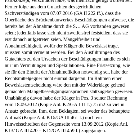
Farbkonzept, verschuldet habe, was mehrfach gerügt worden sei.
Ferner folge aus dem Gutachten des gerichtlichen
Sachverständigen vom 07.07.2016 (GA II 222 ff.), dass die
Oberfläche des Brückenbauwerkes Beschädigungen aufweise, die
bereits bei der Abnahme durch die S… AG vorhanden gewesen
seien; jedenfalls lasse sich nicht zweifelsfrei feststellen, dass sie
erst danach aufgetreten seien. Mangelfreiheit und
Abnahmefähigkeit, wofür der Kläger die Beweislast trage,
müssten somit verneint werden. Bei den Ausführungen des
Gutachters zu den Ursachen der Beschädigungen handle es sich
nur um Vermutungen und Spekulationen. Eine Fristsetzung, wie
sie für den Eintritt der Abnahmefiktion notwendig sei, habe der
Rechtsmittelgegner nicht einmal dargetan. Im Rahmen einer
Beweislastentscheidung wäre den mit der Widerklage geltend
gemachten Mangelbeseitigungsansprüchen stattzugeben gewesen.
Unabhängig davon habe der Kläger in Pos. 3 seiner Rechnung
vom 18.09.2012 (Kopie Anl. K2/GA I 11 f.) 75 m2 zu viel in
Ansatz gebracht. Ihm, dem Beklagten, sei weder das behauptete
Aufmaß (Kopie Anl. K16/GA III 461 f.) noch ein
Hinweisschreiben der Gegenseite vom 13.09.2012 (Kopie Anl.
K13/ GA III 420 = K15/GA III 459 f.) zugegangen.