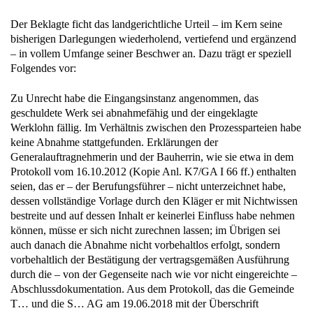
Der Beklagte ficht das landgerichtliche Urteil – im Kern seine
bisherigen Darlegungen wiederholend, vertiefend und ergänzend
– in vollem Umfange seiner Beschwer an. Dazu trägt er speziell
Folgendes vor:
Zu Unrecht habe die Eingangsinstanz angenommen, das
geschuldete Werk sei abnahmefähig und der eingeklagte
Werklohn fällig. Im Verhältnis zwischen den Prozessparteien habe
keine Abnahme stattgefunden. Erklärungen der
Generalauftragnehmerin und der Bauherrin, wie sie etwa in dem
Protokoll vom 16.10.2012 (Kopie Anl. K7/GA I 66 ff.) enthalten
seien, das er – der Berufungsführer – nicht unterzeichnet habe,
dessen vollständige Vorlage durch den Kläger er mit Nichtwissen
bestreite und auf dessen Inhalt er keinerlei Einfluss habe nehmen
können, müsse er sich nicht zurechnen lassen; im Übrigen sei
auch danach die Abnahme nicht vorbehaltlos erfolgt, sondern
vorbehaltlich der Bestätigung der vertragsgemäßen Ausführung
durch die – von der Gegenseite nach wie vor nicht eingereichte –
Abschlussdokumentation. Aus dem Protokoll, das die Gemeinde
T… und die S… AG am 19.06.2018 mit der Überschrift