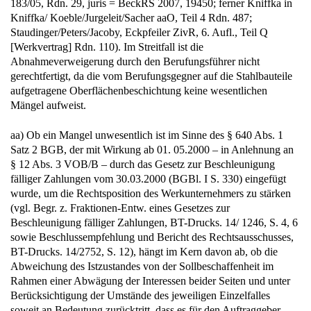
183/05, Rdn. 29, juris = BeckRS 2007, 19450; ferner Kniffka in
Kniffka/ Koeble/Jurgeleit/Sacher aaO, Teil 4 Rdn. 487;
Staudinger/Peters/Jacoby, Eckpfeiler ZivR, 6. Aufl., Teil Q
[Werkvertrag] Rdn. 110). Im Streitfall ist die
Abnahmeverweigerung durch den Berufungsführer nicht
gerechtfertigt, da die vom Berufungsgegner auf die Stahlbauteile
aufgetragene Oberflächenbeschichtung keine wesentlichen
Mängel aufweist.
aa) Ob ein Mangel unwesentlich ist im Sinne des § 640 Abs. 1
Satz 2 BGB, der mit Wirkung ab 01. 05.2000 – in Anlehnung an
§ 12 Abs. 3 VOB/B – durch das Gesetz zur Beschleunigung
fälliger Zahlungen vom 30.03.2000 (BGBl. I S. 330) eingefügt
wurde, um die Rechtsposition des Werkunternehmers zu stärken
(vgl. Begr. z. Fraktionen-Entw. eines Gesetzes zur
Beschleunigung fälliger Zahlungen, BT-Drucks. 14/ 1246, S. 4, 6
sowie Beschlussempfehlung und Bericht des Rechtsausschusses,
BT-Drucks. 14/2752, S. 12), hängt im Kern davon ab, ob die
Abweichung des Istzustandes von der Sollbeschaffenheit im
Rahmen einer Abwägung der Interessen beider Seiten und unter
Berücksichtigung der Umstände des jeweiligen Einzelfalles
soweit an Bedeutung zurücktritt, dass es für den Auftraggeber