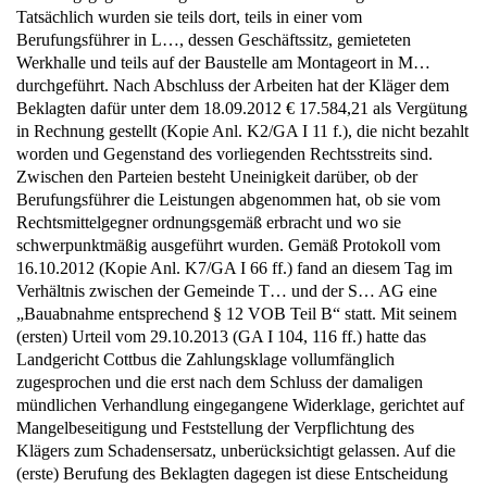
Tatsächlich wurden sie teils dort, teils in einer vom
Berufungsführer in L…, dessen Geschäftssitz, gemieteten
Werkhalle und teils auf der Baustelle am Montageort in M…
durchgeführt. Nach Abschluss der Arbeiten hat der Kläger dem
Beklagten dafür unter dem 18.09.2012 € 17.584,21 als Vergütung
in Rechnung gestellt (Kopie Anl. K2/GA I 11 f.), die nicht bezahlt
worden und Gegenstand des vorliegenden Rechtsstreits sind.
Zwischen den Parteien besteht Uneinigkeit darüber, ob der
Berufungsführer die Leistungen abgenommen hat, ob sie vom
Rechtsmittelgegner ordnungsgemäß erbracht und wo sie
schwerpunktmäßig ausgeführt wurden. Gemäß Protokoll vom
16.10.2012 (Kopie Anl. K7/GA I 66 ff.) fand an diesem Tag im
Verhältnis zwischen der Gemeinde T… und der S… AG eine
„Bauabnahme entsprechend § 12 VOB Teil B“ statt. Mit seinem
(ersten) Urteil vom 29.10.2013 (GA I 104, 116 ff.) hatte das
Landgericht Cottbus die Zahlungsklage vollumfänglich
zugesprochen und die erst nach dem Schluss der damaligen
mündlichen Verhandlung eingegangene Widerklage, gerichtet auf
Mangelbeseitigung und Feststellung der Verpflichtung des
Klägers zum Schadensersatz, unberücksichtigt gelassen. Auf die
(erste) Berufung des Beklagten dagegen ist diese Entscheidung