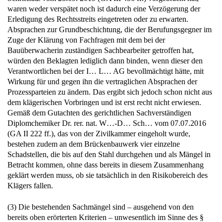
waren weder verspätet noch ist dadurch eine Verzögerung der
Erledigung des Rechtsstreits eingetreten oder zu erwarten.
Absprachen zur Grundbeschichtung, die der Berufungsgegner im
Zuge der Klärung von Fachfragen mit dem bei der
Bauüberwacherin zuständigen Sachbearbeiter getroffen hat,
würden den Beklagten lediglich dann binden, wenn dieser den
Verantwortlichen bei der I… L… AG bevollmächtigt hätte, mit
Wirkung für und gegen ihn die vertraglichen Absprachen der
Prozessparteien zu ändern. Das ergibt sich jedoch schon nicht aus
dem klägerischen Vorbringen und ist erst recht nicht erwiesen.
Gemäß dem Gutachten des gerichtlichen Sachverständigen
Diplomchemiker Dr. rer. nat. W…-D… Sch… vom 07.07.2016
(GA II 222 ff.), das von der Zivilkammer eingeholt wurde,
bestehen zudem an dem Brückenbauwerk vier einzelne
Schadstellen, die bis auf den Stahl durchgehen und als Mängel in
Betracht kommen, ohne dass bereits in diesem Zusammenhang
geklärt werden muss, ob sie tatsächlich in den Risikobereich des
Klägers fallen.
(3) Die bestehenden Sachmängel sind – ausgehend von den
bereits oben erörterten Kriterien – unwesentlich im Sinne des §