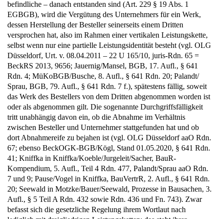
befindliche – danach entstanden sind (Art. 229 § 19 Abs. 1
EGBGB), wird die Vergütung des Unternehmers für ein Werk,
dessen Herstellung der Besteller seinerseits einem Dritten
versprochen hat, also im Rahmen einer vertikalen Leistungskette,
selbst wenn nur eine partielle Leistungsidentität besteht (vgl. OLG
Düsseldorf, Urt. v. 08.04.2011 – 22 U 165/10, juris-Rdn. 65 =
BeckRS 2013, 9656; Jauernig/Mansel, BGB, 17. Aufl., § 641
Rdn. 4; MüKoBGB/Busche, 8. Aufl., § 641 Rdn. 20; Palandt/
Sprau, BGB, 79. Aufl., § 641 Rdn. 7 f.), spätestens fällig, soweit
das Werk des Bestellers von dem Dritten abgenommen worden ist
oder als abgenommen gilt. Die sogenannte Durchgriffsfälligkeit
tritt unabhängig davon ein, ob die Abnahme im Verhältnis
zwischen Besteller und Unternehmer stattgefunden hat und ob
dort Abnahmereife zu bejahen ist (vgl. OLG Düsseldorf aaO Rdn.
67; ebenso BeckOGK-BGB/Kögl, Stand 01.05.2020, § 641 Rdn.
41; Kniffka in Kniffka/Koeble/Jurgeleit/Sacher, BauR-
Kompendium, 5. Aufl., Teil 4 Rdn. 477, Palandt/Sprau aaO Rdn.
7 und 9; Pause/Vogel in Kniffka, BauVertrR, 2. Aufl., § 641 Rdn.
20; Seewald in Motzke/Bauer/Seewald, Prozesse in Bausachen, 3.
Aufl., § 5 Teil A Rdn. 432 sowie Rdn. 436 und Fn. 743). Zwar
befasst sich die gesetzliche Regelung ihrem Wortlaut nach