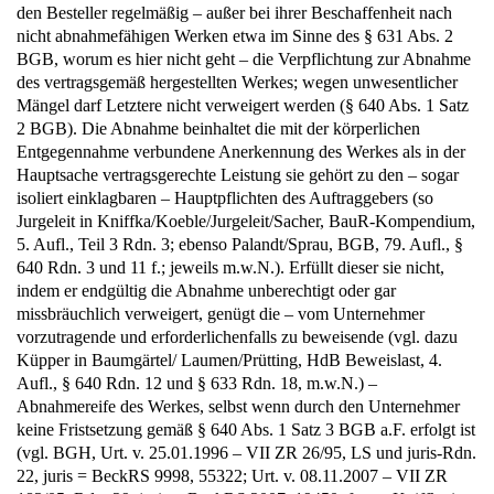
den Besteller regelmäßig – außer bei ihrer Beschaffenheit nach
nicht abnahmefähigen Werken etwa im Sinne des § 631 Abs. 2
BGB, worum es hier nicht geht – die Verpflichtung zur Abnahme
des vertragsgemäß hergestellten Werkes; wegen unwesentlicher
Mängel darf Letztere nicht verweigert werden (§ 640 Abs. 1 Satz
2 BGB). Die Abnahme beinhaltet die mit der körperlichen
Entgegennahme verbundene Anerkennung des Werkes als in der
Hauptsache vertragsgerechte Leistung sie gehört zu den – sogar
isoliert einklagbaren – Hauptpflichten des Auftraggebers (so
Jurgeleit in Kniffka/Koeble/Jurgeleit/Sacher, BauR-Kompendium,
5. Aufl., Teil 3 Rdn. 3; ebenso Palandt/Sprau, BGB, 79. Aufl., §
640 Rdn. 3 und 11 f.; jeweils m.w.N.). Erfüllt dieser sie nicht,
indem er endgültig die Abnahme unberechtigt oder gar
missbräuchlich verweigert, genügt die – vom Unternehmer
vorzutragende und erforderlichenfalls zu beweisende (vgl. dazu
Küpper in Baumgärtel/ Laumen/Prütting, HdB Beweislast, 4.
Aufl., § 640 Rdn. 12 und § 633 Rdn. 18, m.w.N.) –
Abnahmereife des Werkes, selbst wenn durch den Unternehmer
keine Fristsetzung gemäß § 640 Abs. 1 Satz 3 BGB a.F. erfolgt ist
(vgl. BGH, Urt. v. 25.01.1996 – VII ZR 26/95, LS und juris-Rdn.
22, juris = BeckRS 9998, 55322; Urt. v. 08.11.2007 – VII ZR