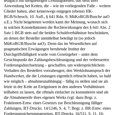
lediglich mit dreigliedrigen Leistungsketten; das steht ihrer
Anwendung bei Ketten, die – wie im vorliegenden Falle – weitere
Glieder haben, aber keineswegs entgegen (ebenso HK-
BGB/Scheuch, 10. Aufl., § 641 Rdn. 9; MüKoBGB/Busche aaO
a.E.). Nicht beigetreten werden kann der Meinung, wonach sich
in solchen Konstellationen die Rechtswirkungen des § 641 Abs. 2
Satz 1 BGB stets auf die beiden Schuldverhältnisse beschränken,
an denen der Besteller unmittelbar beteiligt ist (so jedoch
MüKoBGB/Busche aaO). Denn das im Wesentlichen auf
pragmatischen Erwägungen beruhende Institut der
Durchgriffsfälligkeit wurde vom Gesetzgeber – unter dem
Gesichtspunkt der Zahlungsbeschleunigung und der verbesserten
Forderungsdurchsetzung – geschaffen, um widersprüchlichem
Verhalten des Bestellers vorzubeugen, den Werklohnanspruch der
Handwerker, die die Leistungen eigentlich erbracht haben, so bald
wie möglich – abnahmeunabhängig – fällig zu stellen und sie als
letzte in der Kette an Ereignissen in den anderen Verhältnissen
teilhaben zu lassen, die oftmals einfacher zu konstatieren sind als
die Abnahmereife ihres eigenen Werks (vgl. dazu Begr. z.
Fraktionen-Entw. eines Gesetzes zur Beschleunigung fälliger
Zahlungen, BT-Drucks. 14/1246, S. 4, 7; Begr. z. BR-Entw. eines
Forderungssicherungsgesetzes, BT-Drucks. 16/511, S. 11, 16;