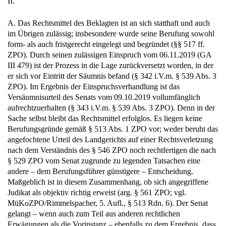
II.
A. Das Rechtsmittel des Beklagten ist an sich statthaft und auch
im Übrigen zulässig; insbesondere wurde seine Berufung sowohl
form- als auch fristgerecht eingelegt und begründet (§§ 517 ff.
ZPO). Durch seinen zulässigen Einspruch vom 06.11.2019 (GA
III 479) ist der Prozess in die Lage zurückversetzt worden, in der
er sich vor Eintritt der Säumnis befand (§ 342 i.V.m. § 539 Abs. 3
ZPO). Im Ergebnis der Einspruchsverhandlung ist das
Versäumnisurteil des Senats vom 09.10.2019 vollumfänglich
aufrechtzuerhalten (§ 343 i.V.m. § 539 Abs. 3 ZPO). Denn in der
Sache selbst bleibt das Rechtsmittel erfolglos. Es liegen keine
Berufungsgründe gemäß § 513 Abs. 1 ZPO vor; weder beruht das
angefochtene Urteil des Landgerichts auf einer Rechtsverletzung
nach dem Verständnis des § 546 ZPO noch rechtfertigen die nach
§ 529 ZPO vom Senat zugrunde zu legenden Tatsachen eine
andere – dem Berufungsführer günstigere – Entscheidung.
Maßgeblich ist in diesem Zusammenhang, ob sich angegriffene
Judikat als objektiv richtig erweist (arg. § 561 ZPO; vgl.
MüKoZPO/Rimmelspacher, 5. Aufl., § 513 Rdn. 6). Der Senat
gelangt – wenn auch zum Teil aus anderen rechtlichen
Erwägungen als die Vorinstanz – ebenfalls zu dem Ergebnis, dass