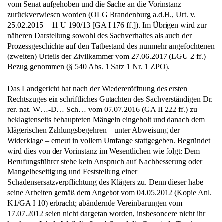
vom Senat aufgehoben und die Sache an die Vorinstanz
zurückverwiesen worden (OLG Brandenburg a.d.H., Urt. v.
25.02.2015 – 11 U 190/13 [GA I 176 ff.]). Im Übrigen wird zur
näheren Darstellung sowohl des Sachverhaltes als auch der
Prozessgeschichte auf den Tatbestand des nunmehr angefochtenen
(zweiten) Urteils der Zivilkammer vom 27.06.2017 (LGU 2 ff.)
Bezug genommen (§ 540 Abs. 1 Satz 1 Nr. 1 ZPO).
Das Landgericht hat nach der Wiedereröffnung des ersten
Rechtszuges ein schriftliches Gutachten des Sachverständigen Dr.
rer. nat. W…-D… Sch… vom 07.07.2016 (GA II 222 ff.) zu
beklagtenseits behaupteten Mängeln eingeholt und danach dem
klägerischen Zahlungsbegehren – unter Abweisung der
Widerklage – erneut in vollem Umfange stattgegeben. Begründet
wird dies von der Vorinstanz im Wesentlichen wie folgt: Dem
Berufungsführer stehe kein Anspruch auf Nachbesserung oder
Mangelbeseitigung und Feststellung einer
Schadensersatzverpflichtung des Klägers zu. Denn dieser habe
seine Arbeiten gemäß dem Angebot vom 04.05.2012 (Kopie Anl.
K1/GA I 10) erbracht; abändernde Vereinbarungen vom
17.07.2012 seien nicht dargetan worden, insbesondere nicht ihr