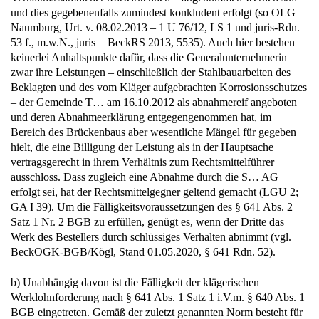
und dies gegebenenfalls zumindest konkludent erfolgt (so OLG
Naumburg, Urt. v. 08.02.2013 – 1 U 76/12, LS 1 und juris-Rdn.
53 f., m.w.N., juris = BeckRS 2013, 5535). Auch hier bestehen
keinerlei Anhaltspunkte dafür, dass die Generalunternehmerin
zwar ihre Leistungen – einschließlich der Stahlbauarbeiten des
Beklagten und des vom Kläger aufgebrachten Korrosionsschutzes
– der Gemeinde T… am 16.10.2012 als abnahmereif angeboten
und deren Abnahmeerklärung entgegengenommen hat, im
Bereich des Brückenbaus aber wesentliche Mängel für gegeben
hielt, die eine Billigung der Leistung als in der Hauptsache
vertragsgerecht in ihrem Verhältnis zum Rechtsmittelführer
ausschloss. Dass zugleich eine Abnahme durch die S… AG
erfolgt sei, hat der Rechtsmittelgegner geltend gemacht (LGU 2;
GA I 39). Um die Fälligkeitsvoraussetzungen des § 641 Abs. 2
Satz 1 Nr. 2 BGB zu erfüllen, genügt es, wenn der Dritte das
Werk des Bestellers durch schlüssiges Verhalten abnimmt (vgl.
BeckOGK-BGB/Kögl, Stand 01.05.2020, § 641 Rdn. 52).
b) Unabhängig davon ist die Fälligkeit der klägerischen
Werklohnforderung nach § 641 Abs. 1 Satz 1 i.V.m. § 640 Abs. 1
BGB eingetreten. Gemäß der zuletzt genannten Norm besteht für