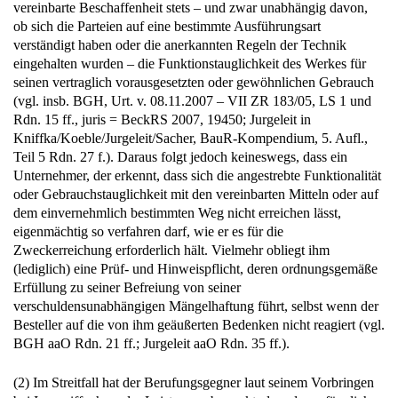
vereinbarte Beschaffenheit stets – und zwar unabhängig davon,
ob sich die Parteien auf eine bestimmte Ausführungsart
verständigt haben oder die anerkannten Regeln der Technik
eingehalten wurden – die Funktionstauglichkeit des Werkes für
seinen vertraglich vorausgesetzten oder gewöhnlichen Gebrauch
(vgl. insb. BGH, Urt. v. 08.11.2007 – VII ZR 183/05, LS 1 und
Rdn. 15 ff., juris = BeckRS 2007, 19450; Jurgeleit in
Kniffka/Koeble/Jurgeleit/Sacher, BauR-Kompendium, 5. Aufl.,
Teil 5 Rdn. 27 f.). Daraus folgt jedoch keineswegs, dass ein
Unternehmer, der erkennt, dass sich die angestrebte Funktionalität
oder Gebrauchstauglichkeit mit den vereinbarten Mitteln oder auf
dem einvernehmlich bestimmten Weg nicht erreichen lässt,
eigenmächtig so verfahren darf, wie er es für die
Zweckerreichung erforderlich hält. Vielmehr obliegt ihm
(lediglich) eine Prüf- und Hinweispflicht, deren ordnungsgemäße
Erfüllung zu seiner Befreiung von seiner
verschuldensunabhängigen Mängelhaftung führt, selbst wenn der
Besteller auf die von ihm geäußerten Bedenken nicht reagiert (vgl.
BGH aaO Rdn. 21 ff.; Jurgeleit aaO Rdn. 35 ff.).
(2) Im Streitfall hat der Berufungsgegner laut seinem Vorbringen