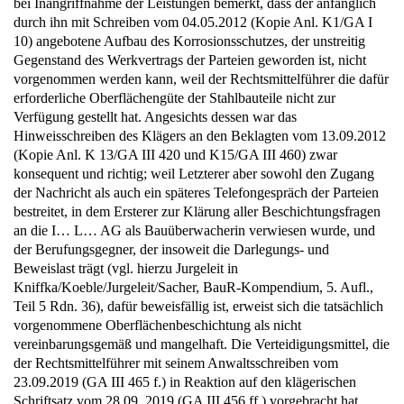
bei Inangriffnahme der Leistungen bemerkt, dass der anfänglich
durch ihn mit Schreiben vom 04.05.2012 (Kopie Anl. K1/GA I
10) angebotene Aufbau des Korrosionsschutzes, der unstreitig
Gegenstand des Werkvertrags der Parteien geworden ist, nicht
vorgenommen werden kann, weil der Rechtsmittelführer die dafür
erforderliche Oberflächengüte der Stahlbauteile nicht zur
Verfügung gestellt hat. Angesichts dessen war das
Hinweisschreiben des Klägers an den Beklagten vom 13.09.2012
(Kopie Anl. K 13/GA III 420 und K15/GA III 460) zwar
konsequent und richtig; weil Letzterer aber sowohl den Zugang
der Nachricht als auch ein späteres Telefongespräch der Parteien
bestreitet, in dem Ersterer zur Klärung aller Beschichtungsfragen
an die I… L… AG als Bauüberwacherin verwiesen wurde, und
der Berufungsgegner, der insoweit die Darlegungs- und
Beweislast trägt (vgl. hierzu Jurgeleit in
Kniffka/Koeble/Jurgeleit/Sacher, BauR-Kompendium, 5. Aufl.,
Teil 5 Rdn. 36), dafür beweisfällig ist, erweist sich die tatsächlich
vorgenommene Oberflächenbeschichtung als nicht
vereinbarungsgemäß und mangelhaft. Die Verteidigungsmittel, die
der Rechtsmittelführer mit seinem Anwaltsschreiben vom
23.09.2019 (GA III 465 f.) in Reaktion auf den klägerischen
Schriftsatz vom 28.09. 2019 (GA III 456 ff.) vorgebracht hat,