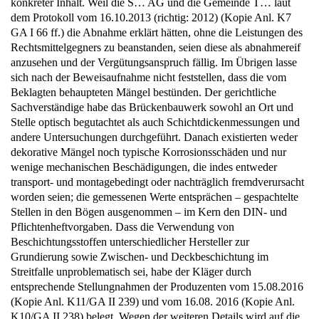
konkreter Inhalt. Weil die S… AG und die Gemeinde T… laut
dem Protokoll vom 16.10.2013 (richtig: 2012) (Kopie Anl. K7
GA I 66 ff.) die Abnahme erklärt hätten, ohne die Leistungen des
Rechtsmittelgegners zu beanstanden, seien diese als abnahmereif
anzusehen und der Vergütungsanspruch fällig. Im Übrigen lasse
sich nach der Beweisaufnahme nicht feststellen, dass die vom
Beklagten behaupteten Mängel bestünden. Der gerichtliche
Sachverständige habe das Brückenbauwerk sowohl an Ort und
Stelle optisch begutachtet als auch Schichtdickenmessungen und
andere Untersuchungen durchgeführt. Danach existierten weder
dekorative Mängel noch typische Korrosionsschäden und nur
wenige mechanischen Beschädigungen, die indes entweder
transport- und montagebedingt oder nachträglich fremdverursacht
worden seien; die gemessenen Werte entsprächen – gespachtelte
Stellen in den Bögen ausgenommen – im Kern den DIN- und
Pflichtenheftvorgaben. Dass die Verwendung von
Beschichtungsstoffen unterschiedlicher Hersteller zur
Grundierung sowie Zwischen- und Deckbeschichtung im
Streitfalle unproblematisch sei, habe der Kläger durch
entsprechende Stellungnahmen der Produzenten vom 15.08.2016
(Kopie Anl. K11/GA II 239) und vom 16.08. 2016 (Kopie Anl.
K10/GA II 238) belegt. Wegen der weiteren Details wird auf die