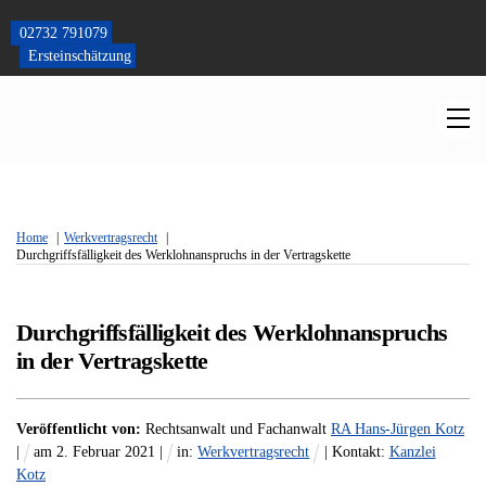
Skip
to
02732 791079
content
Ersteinschätzung
M
Home
Werkvertragsrecht
Durchgriffsfälligkeit des Werklohnanspruchs in der Vertragskette
Durchgriffsfälligkeit des Werklohnanspruchs
in der Vertragskette
Veröffentlicht von:
Rechtsanwalt und Fachanwalt
RA Hans-Jürgen Kotz
|
am
2
.
Februar
2021
|
in:
Werkvertragsrecht
| Kontakt:
Kanzlei
Kotz