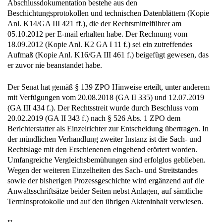
Abschlussdokumentation bestehe aus den
Beschichtungsprotokollen und technischen Datenblättern (Kopie
Anl. K14/GA III 421 ff.), die der Rechtsmittelführer am
05.10.2012 per E-mail erhalten habe. Der Rechnung vom
18.09.2012 (Kopie Anl. K2 GA I 11 f.) sei ein zutreffendes
Aufmaß (Kopie Anl. K16/GA III 461 f.) beigefügt gewesen, das
er zuvor nie beanstandet habe.
Der Senat hat gemäß § 139 ZPO Hinweise erteilt, unter anderem
mit Verfügungen vom 20.08.2018 (GA II 335) und 12.07.2019
(GA III 434 f.). Der Rechtsstreit wurde durch Beschluss vom
20.02.2019 (GA II 343 f.) nach § 526 Abs. 1 ZPO dem
Berichterstatter als Einzelrichter zur Entscheidung übertragen. In
der mündlichen Verhandlung zweiter Instanz ist die Sach- und
Rechtslage mit den Erschienenen eingehend erörtert worden.
Umfangreiche Vergleichsbemühungen sind erfolglos geblieben.
Wegen der weiteren Einzelheiten des Sach- und Streitstandes
sowie der bisherigen Prozessgeschichte wird ergänzend auf die
Anwaltsschriftsätze beider Seiten nebst Anlagen, auf sämtliche
Terminsprotokolle und auf den übrigen Akteninhalt verwiesen.