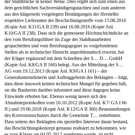
der Stahlbrücke in keiner Weise. Dies ergibt sich zum einen aus
dem gerichtlichen Sachverständigengutachten und zum anderen
aus den klägerseits vorgelegten Bestätigungen der Hersteller
respektive Lieferanten der Beschichtungsstoffe vom 15.08.2016
(Kopie Anl. K11/GA II 239) und 16.08.2016 (Kopie Anl.
K10/GA II 238). Dass sich die gemessene Höchstschichtdicke an
den vom Berufungsführer im Zuge der Stahlbauarbeiten
gespachtelten und vom Berufungsgegner so vorgefundenen
Stellen als in technischer Hinsicht unproblematisch erweist, hat
der Kläger ergänzend mit dem Schreiben der S… D… GmbH
(Kopie Anl. K8/GA II 160) belegt. Aus der Mitteilung der S…
AG vom 19.12.2013 (Kopie Anl. K9/GA I 161) – der
Generalunternehmerin und Auftraggeberin des Beklagten – folgt,
dass diese insoweit keinen technischen Mangel für gegeben hält,
sie die Bauherrin darüber informiert und diese dagegen keine
Einwände erhoben hat. Ebenso wenig lassen sich den
Abnahmeprotokollen vom 16.10.2012 (Kopie Anl. K7/ GA I 66
ff.) und 19.06.2018 (Kopie Anl. K12/GA II 366) Beanstandungen
des Korrosionsschutzes durch die Gemeinde T… entnehmen.
Dass seitens des Beklagten ein spezielles Interesse daran bestand,
das Beschichtungskonzept genauso realisiert zu bekommen, wie
es vom Kläger am 04.05.2012 angeboten wurde, ist nicht