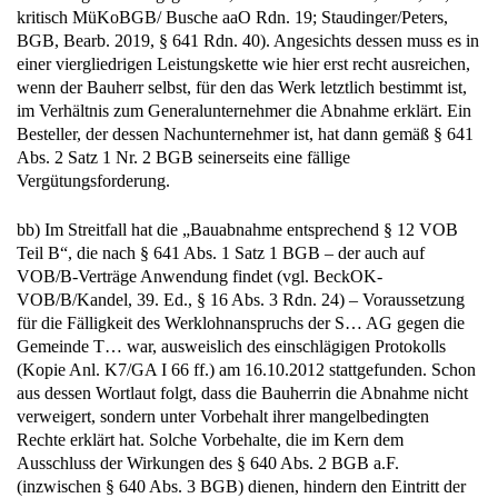
kritisch MüKoBGB/ Busche aaO Rdn. 19; Staudinger/Peters,
BGB, Bearb. 2019, § 641 Rdn. 40). Angesichts dessen muss es in
einer viergliedrigen Leistungskette wie hier erst recht ausreichen,
wenn der Bauherr selbst, für den das Werk letztlich bestimmt ist,
im Verhältnis zum Generalunternehmer die Abnahme erklärt. Ein
Besteller, der dessen Nachunternehmer ist, hat dann gemäß § 641
Abs. 2 Satz 1 Nr. 2 BGB seinerseits eine fällige
Vergütungsforderung.
bb) Im Streitfall hat die „Bauabnahme entsprechend § 12 VOB
Teil B“, die nach § 641 Abs. 1 Satz 1 BGB – der auch auf
VOB/B-Verträge Anwendung findet (vgl. BeckOK-
VOB/B/Kandel, 39. Ed., § 16 Abs. 3 Rdn. 24) – Voraussetzung
für die Fälligkeit des Werklohnanspruchs der S… AG gegen die
Gemeinde T… war, ausweislich des einschlägigen Protokolls
(Kopie Anl. K7/GA I 66 ff.) am 16.10.2012 stattgefunden. Schon
aus dessen Wortlaut folgt, dass die Bauherrin die Abnahme nicht
verweigert, sondern unter Vorbehalt ihrer mangelbedingten
Rechte erklärt hat. Solche Vorbehalte, die im Kern dem
Ausschluss der Wirkungen des § 640 Abs. 2 BGB a.F.
(inzwischen § 640 Abs. 3 BGB) dienen, hindern den Eintritt der