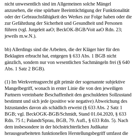
nicht unwesentlich sind im Allgemeinen solche Mängel
anzusehen, die eine spürbare Beeinträchtigung der Funktionalität
oder der Gebrauchsfähigkeit des Werkes zur Folge haben oder die
zur Gefährdung der Sicherheit und Gesundheit und Personen
führen (vgl. Jurgeleit aaO; BeckOK-BGB/Voit aaO Rdn. 23;
jeweils m.w.N.).
bb) Allerdings sind die Arbeiten, die der Kläger hier für den
Beklagten erbracht hat, entgegen § 633 Abs. 1 BGB nicht
gänzlich, sondern nur von wesentlichen Sachmängeln frei (§ 640
Abs. 1 Satz 2 BGB).
(1) Im Werkvertragsrecht gilt primär der sogenannte subjektive
Mangelbegriff, wonach in erster Linie die von den jeweiligen
Partnern vereinbarte Beschaffenheit den geschuldeten Sollzustand
bestimmt und sich jede (positive wie negative) Abweichung des
Istzustandes davon als schädlich erweist (§ 633 Abs. 2 Satz 1
BGB; vgl. BeckOGK-BGB/Schmidt, Stand 01.04.2020, § 633
Rdn. 75 f.; Palandt/Sprau, BGB, 79. Aufl., § 633 Rdn. 5). Nach
dem insbesondere in der höchstrichterlichen Judikatur
herausgearbeiteten funktionellen Herstellungsbegriff umfasst die