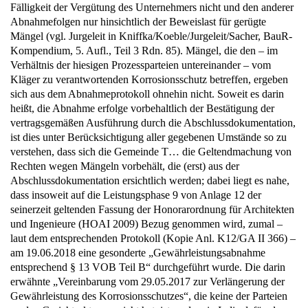
Fälligkeit der Vergütung des Unternehmers nicht und den anderer
Abnahmefolgen nur hinsichtlich der Beweislast für gerügte
Mängel (vgl. Jurgeleit in Kniffka/Koeble/Jurgeleit/Sacher, BauR-
Kompendium, 5. Aufl., Teil 3 Rdn. 85). Mängel, die den – im
Verhältnis der hiesigen Prozessparteien untereinander – vom
Kläger zu verantwortenden Korrosionsschutz betreffen, ergeben
sich aus dem Abnahmeprotokoll ohnehin nicht. Soweit es darin
heißt, die Abnahme erfolge vorbehaltlich der Bestätigung der
vertragsgemäßen Ausführung durch die Abschlussdokumentation,
ist dies unter Berücksichtigung aller gegebenen Umstände so zu
verstehen, dass sich die Gemeinde T… die Geltendmachung von
Rechten wegen Mängeln vorbehält, die (erst) aus der
Abschlussdokumentation ersichtlich werden; dabei liegt es nahe,
dass insoweit auf die Leistungsphase 9 von Anlage 12 der
seinerzeit geltenden Fassung der Honorarordnung für Architekten
und Ingenieure (HOAI 2009) Bezug genommen wird, zumal –
laut dem entsprechenden Protokoll (Kopie Anl. K12/GA II 366) –
am 19.06.2018 eine gesonderte „Gewährleistungsabnahme
entsprechend § 13 VOB Teil B“ durchgeführt wurde. Die darin
erwähnte „Vereinbarung vom 29.05.2017 zur Verlängerung der
Gewährleistung des Korrosionsschutzes“, die keine der Parteien