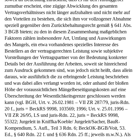
zumutbar erscheint, eine zügige Abwicklung des gesamten
Vertragsverhältnisses nicht länger aufzuhalten und nicht mehr auf
den Vorteilen zu bestehen, die sich ihm vor vollzogener Abnahme
speziell gegenüber dem Zurückbehaltungsrecht gemäß § 641 Abs.
3 BGB bieten; zu den in diesem Zusammenhang maßgeblichen
Faktoren zählen insbesondere Art, Umfang und Auswirkungen
des Mangels, ein etwa vorhandenes spezielles Interesse des
Bestellers an der vertragsgerechten Leistung sowie subjektive
Vorstellungen der Vertragspartner von der Bedeutung konkreter
Details bei der Ausführung der Arbeiten, soweit sie hinreichend
zum Ausdruck gekommen sind, was jedoch nicht heißt, dass allein
daraus, wie ausführlich die zu erbringende Leistung beschrieben
und was dabei alles verlangt worden ist, oder anhand der bloßen
Höhe der voraussichtlichen Mängelbeseitigungskosten auf eine
Überschreitung der Wesentlichkeitsgrenze geschlossen werden
kann (vgl. BGH, Urt. v. 26.02.1981 – VII ZR 287/79, juris-Rdn.
20 f., juris = BeckRS 9998, 103569; 1996; Urt. v. 25.01.1996 –
VII ZR 26/95, LS und juris-Rdn. 22, juris = BeckRS 9998,
55322; Jurgeleit in Kniffka/Koeble/ Jurgeleit/Sacher, BauR-
Kompendium, 5. Aufl., Teil 3 Rdn. 6; BeckOK-BGB/Voit, 53.
Ed., § 640 Rdn. 22 f. und § 636 Rdn. 25 ff.; jeweils m.w.N.). Als