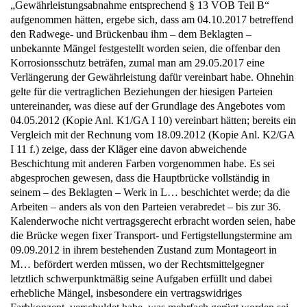
„Gewährleistungsabnahme entsprechend § 13 VOB Teil B“
aufgenommen hätten, ergebe sich, dass am 04.10.2017 betreffend
den Radwege- und Brückenbau ihm – dem Beklagten –
unbekannte Mängel festgestellt worden seien, die offenbar den
Korrosionsschutz beträfen, zumal man am 29.05.2017 eine
Verlängerung der Gewährleistung dafür vereinbart habe. Ohnehin
gelte für die vertraglichen Beziehungen der hiesigen Parteien
untereinander, was diese auf der Grundlage des Angebotes vom
04.05.2012 (Kopie Anl. K1/GA I 10) vereinbart hätten; bereits ein
Vergleich mit der Rechnung vom 18.09.2012 (Kopie Anl. K2/GA
I 11 f.) zeige, dass der Kläger eine davon abweichende
Beschichtung mit anderen Farben vorgenommen habe. Es sei
abgesprochen gewesen, dass die Hauptbrücke vollständig in
seinem – des Beklagten – Werk in L… beschichtet werde; da die
Arbeiten – anders als von den Parteien verabredet – bis zur 36.
Kalenderwoche nicht vertragsgerecht erbracht worden seien, habe
die Brücke wegen fixer Transport- und Fertigstellungstermine am
09.09.2012 in ihrem bestehenden Zustand zum Montageort in
M… befördert werden müssen, wo der Rechtsmittelgegner
letztlich schwerpunktmäßig seine Aufgaben erfüllt und dabei
erhebliche Mängel, insbesondere ein vertragswidriges