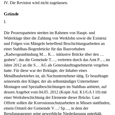
IV. Die Revision wird nicht zugelassen.
Gründe
I.
Die Prozessparteien streiten im Rahmen von Haupt- und
Widerklage über die Zahlung von Werklohn sowie die Existenz
und Folgen von Mängeln betreffend Beschichtungsarbeiten an
einer Stahlbau-Bogenbrücke für das Bauvorhaben
„Radwegeanbindung M… K… inklusive Brücke über den …
graben“, das die Gemeinde T…, vertreten durch das Amt P…, im
Jahre 2012 an die S… AG als Generalauftragnehmerin vergeben
hatte. Für diese war der Beklagte, der Inhaber eines
Metallbaubetriebes ist, als Nachunternehmer tätig. Er beauftragte
seinerseits den Kläger, der als selbstständiger Unternehmer
Montagen und Spezialbeschichtungen im Stahlbau anbietet, auf
dessen Angebot vom 04.05. 2012 (Kopie Anl. K1/GA I 10) mit
einer Werksbeschichtung der Elemente dieser Brücke. Laut
Offerte sollten die Korrosionsschutzarbeiten in Missen stattfinden,
einem Ortsteil der Gemeinde V…/ Sp…, in dem der
Berufungsgegner seine gewerbliche Niederlassung unterhält.