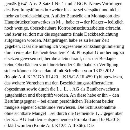
gemäß § 641 Abs. 2 Satz 1 Nr. 1 und 2 BGB. Neues Vorbringen
des Berufungsführers in zweiter Instanz sei verspätet und nicht
mehr zu berücksichtigen. Auf der Baustelle am Montageort des
Hauptbrückenbauwerkes in M… habe er – der Kläger – lediglich
noch wenige, überschaubare Korrosionsschutzarbeiten erbracht,
und zwar sei dort nur die sogenannte finale Deckbeschichtung
aufgetragen worden. Mängelrügen habe es zu keiner Zeit
gegeben. Dass die anfänglich vorgesehene Zinkstaubgrundierung
durch eine oberflächentolerantere Zink-Phosphat-Grundierung zu
ersetzen gewesen sei, beruhe allein darauf, dass der Beklagte
keine Oberflächen von hinreichender Güte habe zu Verfügung
stellen können. Er sei darauf mit Schreiben vom 13.09.2012
(Kopie Anl. K13/ GA III 420 = K15/GA III 459 f.) hingewiesen,
das weitere Vorgehen mit den Beschichtungsstoffherstellern
abgestimmt sowie durch die I… L… AG als Bauüberwacherin
gutgeheißen und überprüft worden. An diese habe er ihn – den
Berufungsgegner – bei einem persönlichen Telefonat beider
mangels eigener Sachkunde verwiesen. Die Schlussabnahme –
ohne sichtbare Mängel – sei durch die Gemeinde T… gegenüber
der S… AG laut dem entsprechenden Protokoll am 16.09.2018
erklärt worden (Kopie Anl. K12/GA II 366). Die