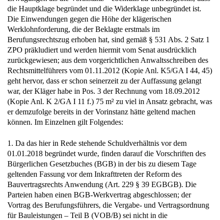
die Hauptklage begründet und die Widerklage unbegründet ist.
Die Einwendungen gegen die Höhe der klägerischen
Werklohnforderung, die der Beklagte erstmals im
Berufungsrechtszug erhoben hat, sind gemäß § 531 Abs. 2 Satz 1
ZPO präkludiert und werden hiermit vom Senat ausdrücklich
zurückgewiesen; aus dem vorgerichtlichen Anwaltsschreiben des
Rechtsmittelführers vom 01.11.2012 (Kopie Anl. K5/GA I 44, 45)
geht hervor, dass er schon seinerzeit zu der Auffassung gelangt
war, der Kläger habe in Pos. 3 der Rechnung vom 18.09.2012
(Kopie Anl. K 2/GA I 11 f.) 75 m² zu viel in Ansatz gebracht, was
er demzufolge bereits in der Vorinstanz hätte geltend machen
können. Im Einzelnen gilt Folgendes:
1. Da das hier in Rede stehende Schuldverhältnis vor dem
01.01.2018 begründet wurde, finden darauf die Vorschriften des
Bürgerlichen Gesetzbuches (BGB) in der bis zu diesem Tage
geltenden Fassung vor dem Inkrafttreten der Reform des
Bauvertragsrechts Anwendung (Art. 229 § 39 EGBGB). Die
Parteien haben einen BGB-Werkvertrag abgeschlossen; der
Vortrag des Berufungsführers, die Vergabe- und Vertragsordnung
für Bauleistungen – Teil B (VOB/B) sei nicht in die