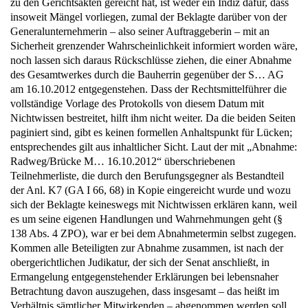
zu den Gerichtsakten gereicht hat, ist weder ein Indiz dafür, dass
insoweit Mängel vorliegen, zumal der Beklagte darüber von der
Generalunternehmerin – also seiner Auftraggeberin – mit an
Sicherheit grenzender Wahrscheinlichkeit informiert worden wäre,
noch lassen sich daraus Rückschlüsse ziehen, die einer Abnahme
des Gesamtwerkes durch die Bauherrin gegenüber der S… AG
am 16.10.2012 entgegenstehen. Dass der Rechtsmittelführer die
vollständige Vorlage des Protokolls von diesem Datum mit
Nichtwissen bestreitet, hilft ihm nicht weiter. Da die beiden Seiten
paginiert sind, gibt es keinen formellen Anhaltspunkt für Lücken;
entsprechendes gilt aus inhaltlicher Sicht. Laut der mit „Abnahme:
Radweg/Brücke M… 16.10.2012“ überschriebenen
Teilnehmerliste, die durch den Berufungsgegner als Bestandteil
der Anl. K7 (GA I 66, 68) in Kopie eingereicht wurde und wozu
sich der Beklagte keineswegs mit Nichtwissen erklären kann, weil
es um seine eigenen Handlungen und Wahrnehmungen geht (§
138 Abs. 4 ZPO), war er bei dem Abnahmetermin selbst zugegen.
Kommen alle Beteiligten zur Abnahme zusammen, ist nach der
obergerichtlichen Judikatur, der sich der Senat anschließt, in
Ermangelung entgegenstehender Erklärungen bei lebensnaher
Betrachtung davon auszugehen, dass insgesamt – das heißt im
Verhältnis sämtlicher Mitwirkenden – abgenommen werden soll