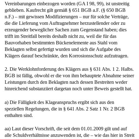
Vereinbarungen einbezogen worden (GA I 98, 99), ist unstreitig
geblieben. Kaufrecht gilt gemäß § 651 BGB a.F. (§ 650 BGB
n.F.) – mit gewissen Modifizierungen – nur für solche Verträge,
die die Lieferung vom Auftragnehmer herzustellender oder zu
erzeugender beweglicher Sachen zum Gegenstand haben; dies
trifft im Streitfall bereits deshalb nicht zu, weil die für das
Bauvorhaben bestimmten Bückenelemente aus Stahl vom
Beklagten selbst gefertigt wurden und sich die Aufgabe des
Klägers darauf beschränkte, den Korrosionsschutz aufzutragen.
2. Die Werklohnforderung des Klägers aus § 631 Abs. 1 2. Halbs.
BGB ist fällig, obwohl er die von ihm behauptete Abnahme seiner
Leistungen durch den Beklagten nach dessen Bestreiten weder
hinreichend substanziiert dargetan noch unter Beweis gestellt hat.
a) Die Fälligkeit des Klageanspruchs ergibt sich aus den
speziellen Regelungen, die in § 641 Abs. 2 Satz 1 Nr. 2 BGB
enthalten sind.
aa) Laut dieser Vorschrift, die seit dem 01.01.2009 gilt und auf
alle Schuldverhältnisse anzuwenden ist, die – wie das hier in Streit