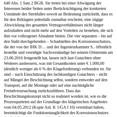
640 Abs. 1 Satz 2 BGB. Sie treten bei einer Abwägung der
Interessen beider Seiten unter Berücksichtigung der konkreten
Umstände des Streitfalles soweit an Bedeutung zurücktritt, dass es
für den Beklagten jedenfalls zumutbar erscheint, eine zügige
Abwicklung des gesamten Vertragsverhältnisses nicht länger
aufzuhalten und nicht mehr auf den Vorteilen zu bestehen, die sich
ihm vor vollzogener Abnahme bieten. Die vier separaten – bis auf
den Stahl durchgehenden – Schadstellen des Korrosionsschutzes,
die der von der IHK D… und der Ingenieurkammer S.. öffentlich
bestellte und vereidigte Sachverständige bei seinem Ortstermin am
23.06.2016 festgestellt hat, lassen sich laut Gutachten ohne
Weiteres ausbessern, was mit Gesamtkosten unter € 1.000,00
(deutlich weniger als 6 % der Klageforderung) verbunden ist. Sie
sind – nach Einschätzung des fachkundigen Gutachters – nicht
auf Mängel der Beschichtung selbst, sondern entweder auf den
Transport, auf die Montage oder auf eine nachträgliche
Fremdverursachung zurückzuführen. Dass das
Beschichtungskonzept nicht so realisiert worden ist, wie es die
Prozessparteien auf der Grundlage des klägerischen Angebotes
vom 04.05.2012 (Kopie Anl. K 1/GA I 10) vereinbart haben,
beeinträchtigt die Funktionstauglichkeit des Korrosionsschutzes