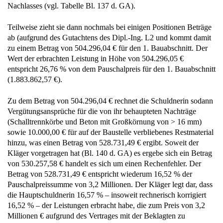
Nachlasses (vgl. Tabelle Bl. 137 d. GA).
Teilweise zieht sie dann nochmals bei einigen Positionen Beträge
ab (aufgrund des Gutachtens des Dipl.-Ing. L2 und kommt damit
zu einem Betrag von 504.296,04 € für den 1. Bauabschnitt. Der
Wert der erbrachten Leistung in Höhe von 504.296,05 €
entspricht 26,76 % von dem Pauschalpreis für den 1. Bauabschnitt
(1.883.862,57 €).
Zu dem Betrag von 504.296,04 € rechnet die Schuldnerin sodann
Vergütungsansprüche für die von ihr behaupteten Nachträge
(Schalltrennkörbe und Beton mit Großkörnung von > 16 mm)
sowie 10.000,00 € für auf der Baustelle verbliebenes Restmaterial
hinzu, was einen Betrag von 528.731,49 € ergibt. Soweit der
Kläger vorgetragen hat (Bl. 140 d. GA) es ergebe sich ein Betrag
von 530.257,58 € handelt es sich um einen Rechenfehler. Der
Betrag von 528.731,49 € entspricht wiederum 16,52 % der
Pauschalpreissumme von 3,2 Millionen. Der Kläger legt dar, dass
die Hauptschuldnerin 16,57 % – insoweit rechnerisch korrigiert
16,52 % – der Leistungen erbracht habe, die zum Preis von 3,2
Millionen € aufgrund des Vertrages mit der Beklagten zu