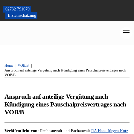
Skip
to
02732 791079
content
Ersteinschätzung
M
Home
VOB/B
Anspruch auf anteilige Vergütung nach Kündigung eines Pauschalpreisvertrages nach
VOB/B
Anspruch auf anteilige Vergütung nach
Kündigung eines Pauschalpreisvertrages nach
VOB/B
Veröffentlicht von:
Rechtsanwalt und Fachanwalt
RA Hans-Jürgen Kotz