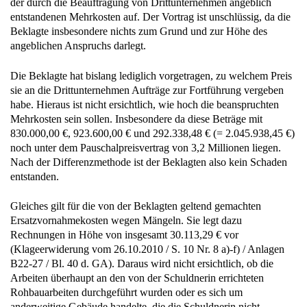
der durch die Beauftragung von Drittunternehmen angeblich
entstandenen Mehrkosten auf. Der Vortrag ist unschlüssig, da die
Beklagte insbesondere nichts zum Grund und zur Höhe des
angeblichen Anspruchs darlegt.
Die Beklagte hat bislang lediglich vorgetragen, zu welchem Preis
sie an die Drittunternehmen Aufträge zur Fortführung vergeben
habe. Hieraus ist nicht ersichtlich, wie hoch die beanspruchten
Mehrkosten sein sollen. Insbesondere da diese Beträge mit
830.000,00 €, 923.600,00 € und 292.338,48 € (= 2.045.938,45 €)
noch unter dem Pauschalpreisvertrag von 3,2 Millionen liegen.
Nach der Differenzmethode ist der Beklagten also kein Schaden
entstanden.
Gleiches gilt für die von der Beklagten geltend gemachten
Ersatzvornahmekosten wegen Mängeln. Sie legt dazu
Rechnungen in Höhe von insgesamt 30.113,29 € vor
(Klageerwiderung vom 26.10.2010 / S. 10 Nr. 8 a)-f) / Anlagen
B22-27 / Bl. 40 d. GA). Daraus wird nicht ersichtlich, ob die
Arbeiten überhaupt an den von der Schuldnerin errichteten
Rohbauarbeiten durchgeführt wurden oder es sich um
anderweitige Gebäude handelte, die die Schuldnerin nicht