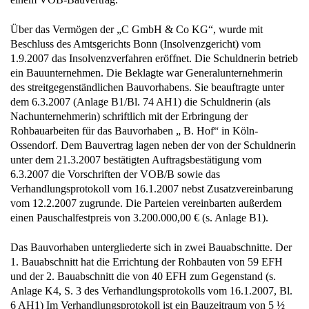
Über das Vermögen der „C GmbH & Co KG“, wurde mit
Beschluss des Amtsgerichts Bonn (Insolvenzgericht) vom
1.9.2007 das Insolvenzverfahren eröffnet. Die Schuldnerin betrieb
ein Bauunternehmen. Die Beklagte war Generalunternehmerin
des streitgegenständlichen Bauvorhabens. Sie beauftragte unter
dem 6.3.2007 (Anlage B1/Bl. 74 AH1) die Schuldnerin (als
Nachunternehmerin) schriftlich mit der Erbringung der
Rohbauarbeiten für das Bauvorhaben „ B. Hof“ in Köln-
Ossendorf. Dem Bauvertrag lagen neben der von der Schuldnerin
unter dem 21.3.2007 bestätigten Auftragsbestätigung vom
6.3.2007 die Vorschriften der VOB/B sowie das
Verhandlungsprotokoll vom 16.1.2007 nebst Zusatzvereinbarung
vom 12.2.2007 zugrunde. Die Parteien vereinbarten außerdem
einen Pauschalfestpreis von 3.200.000,00 € (s. Anlage B1).
Das Bauvorhaben untergliederte sich in zwei Bauabschnitte. Der
1. Bauabschnitt hat die Errichtung der Rohbauten von 59 EFH
und der 2. Bauabschnitt die von 40 EFH zum Gegenstand (s.
Anlage K4, S. 3 des Verhandlungsprotokolls vom 16.1.2007, Bl.
6 AH1) Im Verhandlungsprotokoll ist ein Bauzeitraum von 5 ½