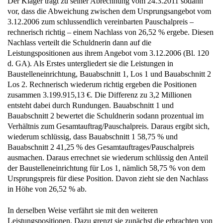
Der Kläger trägt zu seiner Abrechnung vom 24.3.2011 sodann
vor, dass die Abweichung zwischen dem Ursprungsangebot vom
3.12.2006 zum schlussendlich vereinbarten Pauschalpreis –
rechnerisch richtig – einem Nachlass von 26,52 % ergebe. Diesen
Nachlass verteilt die Schuldnerin dann auf die
Leistungspositionen aus ihrem Angebot vom 3.12.2006 (Bl. 120
d. GA). Als Erstes untergliedert sie die Leistungen in
Baustelleneinrichtung, Bauabschnitt 1, Los 1 und Bauabschnitt 2
Los 2. Rechnerisch wiederum richtig ergeben die Positionen
zusammen 3.199.915,13 €. Die Differenz zu 3,2 Millionen
entsteht dabei durch Rundungen. Bauabschnitt 1 und
Bauabschnitt 2 bewertet die Schuldnerin sodann prozentual im
Verhältnis zum Gesamtauftrag/Pauschalpreis. Daraus ergibt sich,
wiederum schlüssig, dass Bauabschnitt 1 58,75 % und
Bauabschnitt 2 41,25 % des Gesamtauftrages/Pauschalpreis
ausmachen. Daraus errechnet sie wiederum schlüssig den Anteil
der Baustelleneinrichtung für Los 1, nämlich 58,75 % von dem
Ursprungspreis für diese Position. Davon zieht sie den Nachlass
in Höhe von 26,52 % ab.
In derselben Weise verfährt sie mit den weiteren
Leistungspositionen. Dazu grenzt sie zunächst die erbrachten von