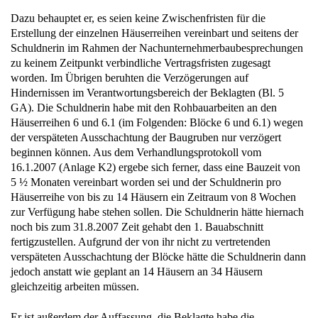
Dazu behauptet er, es seien keine Zwischenfristen für die
Erstellung der einzelnen Häuserreihen vereinbart und seitens der
Schuldnerin im Rahmen der Nachunternehmerbaubesprechungen
zu keinem Zeitpunkt verbindliche Vertragsfristen zugesagt
worden. Im Übrigen beruhten die Verzögerungen auf
Hindernissen im Verantwortungsbereich der Beklagten (Bl. 5
GA). Die Schuldnerin habe mit den Rohbauarbeiten an den
Häuserreihen 6 und 6.1 (im Folgenden: Blöcke 6 und 6.1) wegen
der verspäteten Ausschachtung der Baugruben nur verzögert
beginnen können. Aus dem Verhandlungsprotokoll vom
16.1.2007 (Anlage K2) ergebe sich ferner, dass eine Bauzeit von
5 ½ Monaten vereinbart worden sei und der Schuldnerin pro
Häuserreihe von bis zu 14 Häusern ein Zeitraum von 8 Wochen
zur Verfügung habe stehen sollen. Die Schuldnerin hätte hiernach
noch bis zum 31.8.2007 Zeit gehabt den 1. Bauabschnitt
fertigzustellen. Aufgrund der von ihr nicht zu vertretenden
verspäteten Ausschachtung der Blöcke hätte die Schuldnerin dann
jedoch anstatt wie geplant an 14 Häusern an 34 Häusern
gleichzeitig arbeiten müssen.
Er ist außerdem der Auffassung, die Beklagte habe die