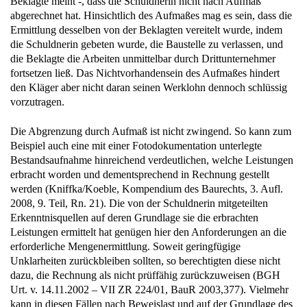
Beklagte meint -, dass die Schuldnerin nicht nach Aufmaß
abgerechnet hat. Hinsichtlich des Aufmaßes mag es sein, dass die
Ermittlung desselben von der Beklagten vereitelt wurde, indem
die Schuldnerin gebeten wurde, die Baustelle zu verlassen, und
die Beklagte die Arbeiten unmittelbar durch Drittunternehmer
fortsetzen ließ. Das Nichtvorhandensein des Aufmaßes hindert
den Kläger aber nicht daran seinen Werklohn dennoch schlüssig
vorzutragen.
Die Abgrenzung durch Aufmaß ist nicht zwingend. So kann zum
Beispiel auch eine mit einer Fotodokumentation unterlegte
Bestandsaufnahme hinreichend verdeutlichen, welche Leistungen
erbracht worden und dementsprechend in Rechnung gestellt
werden (Kniffka/Koeble, Kompendium des Baurechts, 3. Aufl.
2008, 9. Teil, Rn. 21). Die von der Schuldnerin mitgeteilten
Erkenntnisquellen auf deren Grundlage sie die erbrachten
Leistungen ermittelt hat genügen hier den Anforderungen an die
erforderliche Mengenermittlung. Soweit geringfügige
Unklarheiten zurückbleiben sollten, so berechtigten diese nicht
dazu, die Rechnung als nicht prüffähig zurückzuweisen (BGH
Urt. v. 14.11.2002 – VII ZR 224/01, BauR 2003,377). Vielmehr
kann in diesen Fällen nach Beweislast und auf der Grundlage des