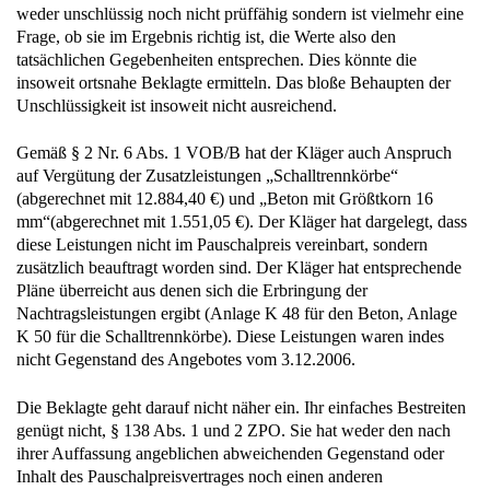
weder unschlüssig noch nicht prüffähig sondern ist vielmehr eine
Frage, ob sie im Ergebnis richtig ist, die Werte also den
tatsächlichen Gegebenheiten entsprechen. Dies könnte die
insoweit ortsnahe Beklagte ermitteln. Das bloße Behaupten der
Unschlüssigkeit ist insoweit nicht ausreichend.
Gemäß § 2 Nr. 6 Abs. 1 VOB/B hat der Kläger auch Anspruch
auf Vergütung der Zusatzleistungen „Schalltrennkörbe“
(abgerechnet mit 12.884,40 €) und „Beton mit Größtkorn 16
mm“(abgerechnet mit 1.551,05 €). Der Kläger hat dargelegt, dass
diese Leistungen nicht im Pauschalpreis vereinbart, sondern
zusätzlich beauftragt worden sind. Der Kläger hat entsprechende
Pläne überreicht aus denen sich die Erbringung der
Nachtragsleistungen ergibt (Anlage K 48 für den Beton, Anlage
K 50 für die Schalltrennkörbe). Diese Leistungen waren indes
nicht Gegenstand des Angebotes vom 3.12.2006.
Die Beklagte geht darauf nicht näher ein. Ihr einfaches Bestreiten
genügt nicht, § 138 Abs. 1 und 2 ZPO. Sie hat weder den nach
ihrer Auffassung angeblichen abweichenden Gegenstand oder
Inhalt des Pauschalpreisvertrages noch einen anderen