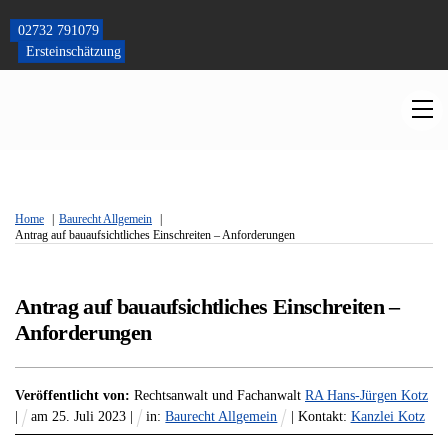
Skip
to
02732 791079
content
Ersteinschätzung
M
Home
Baurecht Allgemein
Antrag auf bauaufsichtliches Einschreiten – Anforderungen
Antrag auf bauaufsichtliches Einschreiten –
Anforderungen
Veröffentlicht von:
Rechtsanwalt und Fachanwalt
RA Hans-Jürgen Kotz
|
am
25
.
Juli
2023
|
in:
Baurecht Allgemein
| Kontakt:
Kanzlei Kotz