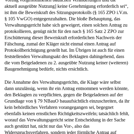
aktuell ausgeübte Nutzung] keine Genehmigung erforderlich sei“,
ist ihm die Beweiskraft des Sitzungsprotokolls (§ 165 ZPO i.V.m.
§ 105 VwGO) entgegenzuhalten. Die bloße Behauptung, das
Verwaltungsgericht habe sich geweigert, einen solchen Antrag zu
protokollieren, genügt nicht für den nach § 165 Satz 2 ZPO zur
Erschütterung dieser Beweiskraft erforderlichen Nachweis der
Fälschung, zumal der Kläger nicht einmal einen Antrag auf
Protokollberichtigung gestellt hat. Im Übrigen ist auch für einen
feststellenden Verwaltungsakt des Beklagten dahingehend, dass
die vom Beigeladenen zu 2. ausgeübte Nutzung keiner (weiteren)
Baugenehmigung bedürfe, nichts ersichtlich.
Die Annahme des Verwaltungsgerichts, die Klage wäre selbst
dann unzulässig, wenn ihr ein Antrag entnommen werden könnte,
den Beklagten zu verpflichten, gegen die Beigeladenen auf der
Grundlage von § 79 NBauO bauaufsichtlich einzuschreiten, da ihr
kein behördliches Verfahren vorangegangen sei, begegnet
ebenfalls keinen ernstlichen Richtigkeitszweifeln; tatsächlich fehlt,
worauf das Verwaltungsgericht seine Entscheidung in der Sache
auch gestützt hat, nicht nur das Vor-, also das
Widerspruchsverfahren, sondern jeder förmliche Antrag auf