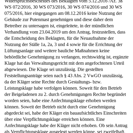
Widerspruchsbescheides des Beklagten vom 5.12.2016 /Az. 3ß
WS 072/2016, 30 WS 073/2016, 30 WS 074/2016 und 30 WS
075/2016, hier eingegangen am 08.12.2016 keine Nutzung der
Gebäude zur Putenmast genehmigen und diese daher dem
Betreiber zu untersagen ist, eingeleitete, in der mündlichen
Verhandlung vom 23.04.2019 um den Antrag, festzustellen, dass
die Entscheidung des Beklagten, für die Neuaufnahme der
Nutzung der Ställe 1a, 2a, 3 und 4 sowie für die Errichtung der
Lüftungsanlage und weitere bauliche Maßnahmen keine
behördliche Genehmigung zu verlangen, rechtswidrig ist, ergänzte
Klage hat das Verwaltungsgericht mit dem angefochtenen Urteil
abgewiesen. Die Klage sei unzulässig. Die gestellten
Feststellungsanträge seien nach § 43 Abs. 2 VwGO unzulässig,
da der Kläger seine Rechte durch Gestaltungs- bzw.
Leistungsklage habe verfolgen können. Soweit für den Betrieb
der Beigeladenen zu 2. durch Genehmigungen Rechte begründet
worden seien, habe eine Anfechtungsklage erhoben werden
können. Soweit der Betrieb nicht durch eine Genehmigung
abgedeckt sei, habe der Kläger ein bauaufsichtliches Einschreiten
über eine Verpflichtungsklage erreichen können. Eine
Anfechtungsklage habe der Kläger nicht erhoben. Ob sein Antrag
als Verpflichtungsklage ausgelegt werden könne, sei zweifelhaft.