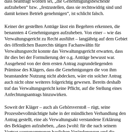
dass beantragt worden sei, „die Genehmigungsbescheide
aufzuheben“ bzw. „festzustellen, dass sie rechtswidrig sind und
damit keinen Betrieb genehmigen“, ist schlicht falsch.
Keiner der gestellten Anträge lässt ein Begehren erkennen, die
benannten 4 Genehmigungen aufzuheben. Von einer – wie das
Verwaltungsgericht zu Recht ausführt – langjährig auf dem Gebiet
des öffentlichen Baurechts tätigen Fachanwältin für
Verwaltungsrecht konnte das Verwaltungsgericht erwarten, dass
ihr dies bei der Formulierung der o.g. Anträge bewusst war.
Ausgehend von der dem ersten Antrag zugrundeliegenden
Prämisse des Klägers, dass die Genehmigungen die von ihm
beanstandete Nutzung nicht abdecken, wäre ein solcher Antrag
auch nicht ohne weiteres folgerichtig gewesen. Bereits deshalb
traf das Verwaltungsgericht keine Pflicht, auf die Stellung eines
Anfechtungsantrags hinzuwirken.
Soweit der Kläger – auch als Gehörsverstoß – rügt, seine
Prozessbevollmächtigte habe in der mündlichen Verhandlung den
Antrag gestellt, eine als Verwaltungsakt verstandene Erklärung
des Beklagten aufzuheben, „dass [wohl: für die nach seinem
Vortrag vorgenommenen baulichen Veränderungen und die