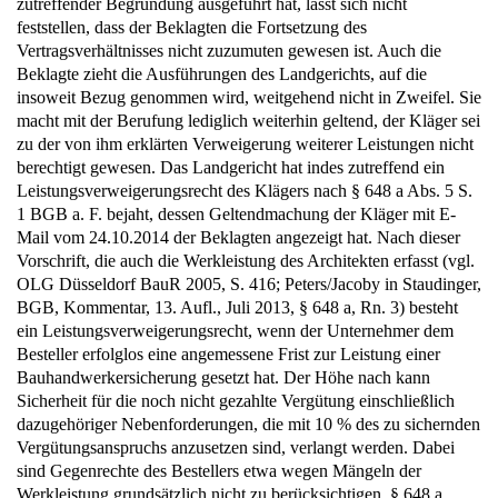
zutreffender Begründung ausgeführt hat, lässt sich nicht
feststellen, dass der Beklagten die Fortsetzung des
Vertragsverhältnisses nicht zuzumuten gewesen ist. Auch die
Beklagte zieht die Ausführungen des Landgerichts, auf die
insoweit Bezug genommen wird, weitgehend nicht in Zweifel. Sie
macht mit der Berufung lediglich weiterhin geltend, der Kläger sei
zu der von ihm erklärten Verweigerung weiterer Leistungen nicht
berechtigt gewesen. Das Landgericht hat indes zutreffend ein
Leistungsverweigerungsrecht des Klägers nach § 648 a Abs. 5 S.
1 BGB a. F. bejaht, dessen Geltendmachung der Kläger mit E-
Mail vom 24.10.2014 der Beklagten angezeigt hat. Nach dieser
Vorschrift, die auch die Werkleistung des Architekten erfasst (vgl.
OLG Düsseldorf BauR 2005, S. 416; Peters/Jacoby in Staudinger,
BGB, Kommentar, 13. Aufl., Juli 2013, § 648 a, Rn. 3) besteht
ein Leistungsverweigerungsrecht, wenn der Unternehmer dem
Besteller erfolglos eine angemessene Frist zur Leistung einer
Bauhandwerkersicherung gesetzt hat. Der Höhe nach kann
Sicherheit für die noch nicht gezahlte Vergütung einschließlich
dazugehöriger Nebenforderungen, die mit 10 % des zu sichernden
Vergütungsanspruchs anzusetzen sind, verlangt werden. Dabei
sind Gegenrechte des Bestellers etwa wegen Mängeln der
Werkleistung grundsätzlich nicht zu berücksichtigen, § 648 a