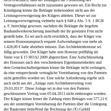
Vertragsverhältnisses nicht zuzumuten gewesen sei. Ein Recht zur
Kündigung könne die Beklagte insbesondere nicht aus der
Leistungsverweigerung des Klägers ableiten. Dieser sei zur
Leistungsverweigerung vielmehr nach § 648 a Abs. 5 S. 1 BGB
a. F. berechtigt gewesen, nachdem die Beklagte die begehrte
Bauhandwerkersicherung innerhalb der ihr gesetzten Frist nicht
gestellt habe. Es sei auch nicht ersichtlich, dass der Kläger von
seinem Honoraranspruch ersparte Aufwendungen von mehr als
1.428,00 € habe abziehen müssen. Das Architektenhonorar sei
fällig geworden. Der Kläger habe sein Honorar prüffähig im
Sinne von § 15 HOAI 2009 abgerechnet. Eine Aufschlüsselung
des Honorars nach den verschiedenen Eigentumseinheiten und
dem Gemeinschaftseigentum könne die Beklagte nicht verlangen,
da eine entsprechende vertragliche Vereinbarung von den Parteien
nicht getroffen worden sei. Eine solche Anforderung ergebe sich
auch nicht aus der „Anlage zum Architektenvertrag vom
29.03.2013“. Diese Anlage sei in den von den Parteien
geschlossenen Vertrag vom 05.04.2013 nicht einbezogen worden.
Der Kläger könne ferner die Zahlung eines Betrages von 577,21 €
aus der unstreitigen Vereinbarung der Parteien über die Umlegung
der Baukosten betreffend die Rechnung der (X) GmbH