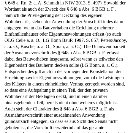
§ 648 a, Rn. 2; a. A. Schmidt in NJW 2013, S. 497). Sowohl der
Wortlaut als auch der Zweck des § 648 a Abs. 6 BGB a. F.,
nämlich die Privilegierung der Deckung des eigenen
Wohnbedarfs, stehen der Anwendung der Vorschrift indes dann
entgegen, wenn das Bauvorhaben die Errichtung mehrerer
Einfamilienhäuser oder Eigentumswohnungen erfasst (so auch
OLG Celle a. a. O., LG Bonn BauR 1997, S. 857; Peters/Jacoby,
a. a. O.; Busche, a. a. O.; Sprau, a. a. O.). Die Unanwendbarkeit
der Ausnahmevorschrift des § 648 a Abs. 6 BGB a. F. erfasst
dabei das Bauvorhaben insgesamt, selbst wenn es teilweise den
Eigenbedarf des Bauherrn decken sollte (LG Bonn, a. a. O.).
Entsprechendes gilt auch in der vorliegenden Konstellation der
Errichtung zweier Eigentumswohnungen, zumal die Leistungen
des Klägers in einem einheitlichen Vertrag geregelt worden sind,
so dass eine Aufspaltung in einen Teil, der den privaten
Wohnbedarf der Beklagten deckt, und in einen darüber
hinausgehenden Teil, bereits nicht ohne weiteres möglich ist.
Auch steht der Charakter des § 648 a Abs. 6 BGB a. F. als
Ausnahmevorschrift einer ausdehnenden Anwendung
grundsätzlich entgegen, so dass es aus Sicht des Senats nicht
geboten ist, die Vorschrift erweiternd auf das gesamte