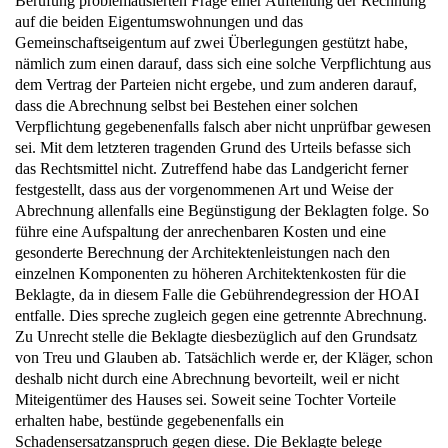
Berufung problematisierten Frage einer Aufteilung der Rechnung
auf die beiden Eigentumswohnungen und das
Gemeinschaftseigentum auf zwei Überlegungen gestützt habe,
nämlich zum einen darauf, dass sich eine solche Verpflichtung aus
dem Vertrag der Parteien nicht ergebe, und zum anderen darauf,
dass die Abrechnung selbst bei Bestehen einer solchen
Verpflichtung gegebenenfalls falsch aber nicht unprüfbar gewesen
sei. Mit dem letzteren tragenden Grund des Urteils befasse sich
das Rechtsmittel nicht. Zutreffend habe das Landgericht ferner
festgestellt, dass aus der vorgenommenen Art und Weise der
Abrechnung allenfalls eine Begünstigung der Beklagten folge. So
führe eine Aufspaltung der anrechenbaren Kosten und eine
gesonderte Berechnung der Architektenleistungen nach den
einzelnen Komponenten zu höheren Architektenkosten für die
Beklagte, da in diesem Falle die Gebührendegression der HOAI
entfalle. Dies spreche zugleich gegen eine getrennte Abrechnung.
Zu Unrecht stelle die Beklagte diesbezüglich auf den Grundsatz
von Treu und Glauben ab. Tatsächlich werde er, der Kläger, schon
deshalb nicht durch eine Abrechnung bevorteilt, weil er nicht
Miteigentümer des Hauses sei. Soweit seine Tochter Vorteile
erhalten habe, bestünde gegebenenfalls ein
Schadensersatzanspruch gegen diese. Die Beklagte belege