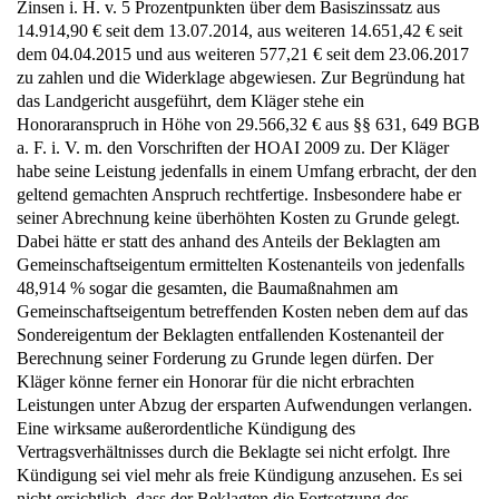
Zinsen i. H. v. 5 Prozentpunkten über dem Basiszinssatz aus
14.914,90 € seit dem 13.07.2014, aus weiteren 14.651,42 € seit
dem 04.04.2015 und aus weiteren 577,21 € seit dem 23.06.2017
zu zahlen und die Widerklage abgewiesen. Zur Begründung hat
das Landgericht ausgeführt, dem Kläger stehe ein
Honoraranspruch in Höhe von 29.566,32 € aus §§ 631, 649 BGB
a. F. i. V. m. den Vorschriften der HOAI 2009 zu. Der Kläger
habe seine Leistung jedenfalls in einem Umfang erbracht, der den
geltend gemachten Anspruch rechtfertige. Insbesondere habe er
seiner Abrechnung keine überhöhten Kosten zu Grunde gelegt.
Dabei hätte er statt des anhand des Anteils der Beklagten am
Gemeinschaftseigentum ermittelten Kostenanteils von jedenfalls
48,914 % sogar die gesamten, die Baumaßnahmen am
Gemeinschaftseigentum betreffenden Kosten neben dem auf das
Sondereigentum der Beklagten entfallenden Kostenanteil der
Berechnung seiner Forderung zu Grunde legen dürfen. Der
Kläger könne ferner ein Honorar für die nicht erbrachten
Leistungen unter Abzug der ersparten Aufwendungen verlangen.
Eine wirksame außerordentliche Kündigung des
Vertragsverhältnisses durch die Beklagte sei nicht erfolgt. Ihre
Kündigung sei viel mehr als freie Kündigung anzusehen. Es sei
nicht ersichtlich, dass der Beklagten die Fortsetzung des