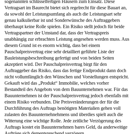
sogenannten schlüsselfertigen Häusern zum Einsatz. Diese
Vertragsart im Baurecht bietet sich regelrecht für diese Bauart an,
da sowohl der Leistungsumfang als auch die Leistungsart sehr
genau kalkulierbar ist und Sonderwünsche des Auftraggebers
überhaupt keine Rolle spielen. Ein Risiko stellt jedoch für beide
Vertragspartner der Umstand dar, dass der Vertragspreis
unabhängig zur erbrachten Leistung angesehen werden muss. Aus
diesem Grund ist es enorm wichtig, dass bei einem
Pauschalpreisvertrag eine sehr detailliert geführte Liste der
Bauleistungsbeschreibung gefertigt und von beiden Seiten
akzeptiert wird. Der Pauschalpreisvertrag birgt für den
Auftraggeber das Risiko, dass das fertige Endprodukt dann doch
nicht vollumfänglich den Wünschen und Vorstellungen entspricht.
Gekauft wird das „Produkt“ Immobilie, welches vorher
Bestandteil des Angebots von dem Bauunternehmen war. Für das
Bauunternehmen ist der Pauschalpreisvertrag jedoch ebenfalls mit
einem Risiko verbunden. Die Preisveränderungen der für die
Durchführung des Auftrags benötigten Materialien gehen voll
zulasten des Bauunternehnehmens und überdies spielt auch die
Witterung eine wichtige Rolle. Jede zeitliche Verzögerung des
Auftrags kostet ein Bauunternehmen bares Geld, da anderweitige
Aufträge sich dementsprechend verzögern.