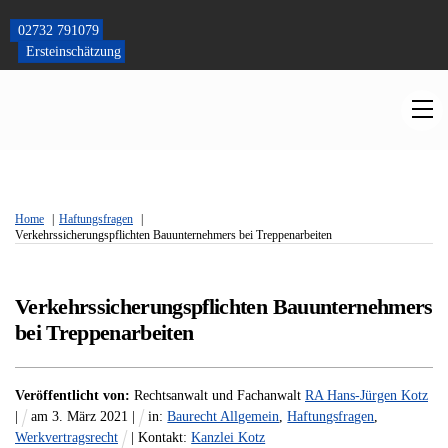
Skip
to
02732 791079
content
Ersteinschätzung
M
Home
Haftungsfragen
Verkehrssicherungspflichten Bauunternehmers bei Treppenarbeiten
Verkehrssicherungspflichten Bauunternehmers
bei Treppenarbeiten
Veröffentlicht von:
Rechtsanwalt und Fachanwalt
RA Hans-Jürgen Kotz
|
am
3
.
März
2021
|
in:
Baurecht Allgemein
,
Haftungsfragen
,
Werkvertragsrecht
| Kontakt:
Kanzlei Kotz