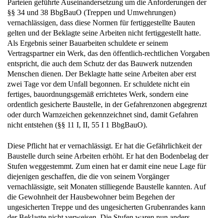
Parteien geführte Auseinandersetzung um die Anforderungen der
§§ 34 und 38 BbgBauO (Treppen und Umwehrungen)
vernachlässigen, dass diese Normen für fertiggestellte Bauten
gelten und der Beklagte seine Arbeiten nicht fertiggestellt hatte.
Als Ergebnis seiner Bauarbeiten schuldete er seinem
Vertragspartner ein Werk, das den öffentlich-rechtlichen Vorgaben
entspricht, die auch dem Schutz der das Bauwerk nutzenden
Menschen dienen. Der Beklagte hatte seine Arbeiten aber erst
zwei Tage vor dem Unfall begonnen. Er schuldete nicht ein
fertiges, bauordnungsgemäß errichtetes Werk, sondern eine
ordentlich gesicherte Baustelle, in der Gefahrenzonen abgegrenzt
oder durch Warnzeichen gekennzeichnet sind, damit Gefahren
nicht entstehen (§§ 11 I, II, 55 I 1 BbgBauO).
Diese Pflicht hat er vernachlässigt. Er hat die Gefährlichkeit der
Baustelle durch seine Arbeiten erhöht. Er hat den Bodenbelag der
Stufen weggestemmt. Zum einen hat er damit eine neue Lage für
diejenigen geschaffen, die die von seinem Vorgänger
vernachlässigte, seit Monaten stilliegende Baustelle kannten. Auf
die Gewohnheit der Hausbewohner beim Begehen der
ungesicherten Treppe und des ungesicherten Grubenrandes kann
der Beklagte nicht verweisen. Die Stufen waren nun anders