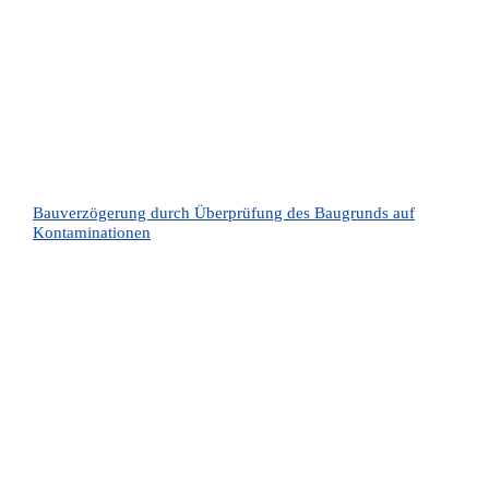
Bauverzögerung durch Überprüfung des Baugrunds auf
Kontaminationen