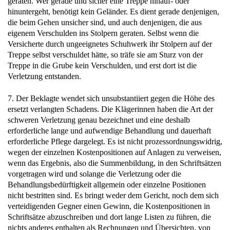
geraten. Wer gerade und sicher eine Treppe hinauf- oder
hinuntergeht, benötigt kein Geländer. Es dient gerade denjenigen,
die beim Gehen unsicher sind, und auch denjenigen, die aus
eigenem Verschulden ins Stolpern geraten. Selbst wenn die
Versicherte durch ungeeignetes Schuhwerk ihr Stolpern auf der
Treppe selbst verschuldet hätte, so träfe sie am Sturz von der
Treppe in die Grube kein Verschulden, und erst dort ist die
Verletzung entstanden.
7. Der Beklagte wendet sich unsubstantiiert gegen die Höhe des
ersetzt verlangten Schadens. Die Klägerinnen haben die Art der
schweren Verletzung genau bezeichnet und eine deshalb
erforderliche lange und aufwendige Behandlung und dauerhaft
erforderliche Pflege dargelegt. Es ist nicht prozessordnungswidrig,
wegen der einzelnen Kostenpositionen auf Anlagen zu verweisen,
wenn das Ergebnis, also die Summenbildung, in den Schriftsätzen
vorgetragen wird und solange die Verletzung oder die
Behandlungsbedürftigkeit allgemein oder einzelne Positionen
nicht bestritten sind. Es bringt weder dem Gericht, noch dem sich
verteidigenden Gegner einen Gewinn, die Kostenpositionen in
Schriftsätze abzuschreiben und dort lange Listen zu führen, die
nichts anderes enthalten als Rechnungen und Übersichten, von