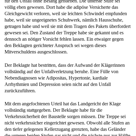
für den Unfall ohne Belang geblieben. Die unterste Stufe sei
völlig eben gewesen. Dort habe die adipöse Versicherte das
Gleichgewicht verloren, weil sie leichten Schwindel empfunden
habe, weil sie ungeeignetes Schuhwerk, nämlich Hausschuhe,
getragen habe und weil sie mit dem Tragen des Pakets überfordert
gewesen sei. Den Zustand der Treppe habe sie gekannt und es
dennoch an nötiger Vorsicht fehlen lassen. Ein etwaiger gegen
den Beklagten gerichteter Anspruch sei wegen dieses
Mitverschuldens ausgeschlossen.
Der Beklagte hat bestritten, dass der Aufwand der Klägerinnen
vollständig auf der Unfallverletzung beruhe. Eine Fülle von
Nebendiagnosen wie Adipositas, Hypertonie, kardiale
Arrhythmien und Depression seien nicht auf den Unfall
zurückzuführen.
Mit dem angefochtenen Urteil hat das Landgericht der Klage
vollständig stattgegeben. Der Beklagte habe für die
Verkehrssicherheit der Baustelle sorgen müssen. Die Treppe sei
nicht verkehrssicher eingerichtet gewesen. Obwohl alle Stufen an
den tiefer gelegenen Kellerzugang grenzten, habe das Geländer
die unteren beiden Stufen gar nicht und die nächste nur zur Hälfte