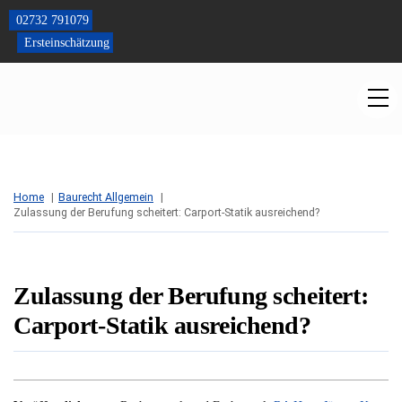
Skip
02732 791079
to
Ersteinschätzung
content
M
Home
Baurecht Allgemein
Zulassung der Berufung scheitert: Carport-Statik ausreichend?
Zulassung der Berufung scheitert:
Carport-Statik ausreichend?