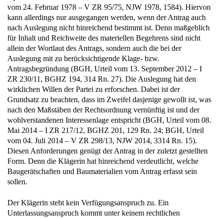
vom 24. Februar 1978 – V ZR 95/75, NJW 1978, 1584). Hiervon
kann allerdings nur ausgegangen werden, wenn der Antrag auch
nach Auslegung nicht hinreichend bestimmt ist. Denn maßgeblich
für Inhalt und Reichweite des materiellen Begehrens sind nicht
allein der Wortlaut des Antrags, sondern auch die bei der
Auslegung mit zu berücksichtigende Klage- bzw.
Antragsbegründung (BGH, Urteil vom 13. September 2012 – I
ZR 230/11, BGHZ 194, 314 Rn. 27). Die Auslegung hat den
wirklichen Willen der Partei zu erforschen. Dabei ist der
Grundsatz zu beachten, dass im Zweifel dasjenige gewollt ist, was
nach den Maßstäben der Rechtsordnung vernünftig ist und der
wohlverstandenen Interessenlage entspricht (BGH, Urteil vom 08.
Mai 2014 – I ZR 217/12, BGHZ 201, 129 Rn. 24; BGH, Urteil
vom 04. Juli 2014 – V ZR 298/13, NJW 2014, 3314 Rn. 15).
Diesen Anforderungen genügt der Antrag in der zuletzt gestellten
Form. Denn die Klägerin hat hinreichend verdeutlicht, welche
Baugerätschaften und Baumaterialien vom Antrag erfasst sein
sollen.
Der Klägerin steht kein Verfügungsanspruch zu. Ein
Unterlassungsanspruch kommt unter keinem rechtlichen