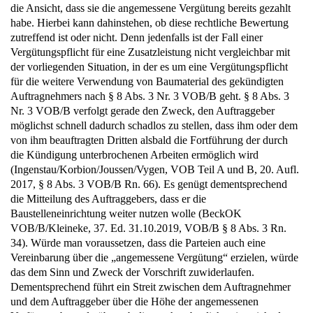
die Ansicht, dass sie die angemessene Vergütung bereits gezahlt
habe. Hierbei kann dahinstehen, ob diese rechtliche Bewertung
zutreffend ist oder nicht. Denn jedenfalls ist der Fall einer
Vergütungspflicht für eine Zusatzleistung nicht vergleichbar mit
der vorliegenden Situation, in der es um eine Vergütungspflicht
für die weitere Verwendung von Baumaterial des gekündigten
Auftragnehmers nach § 8 Abs. 3 Nr. 3 VOB/B geht. § 8 Abs. 3
Nr. 3 VOB/B verfolgt gerade den Zweck, den Auftraggeber
möglichst schnell dadurch schadlos zu stellen, dass ihm oder dem
von ihm beauftragten Dritten alsbald die Fortführung der durch
die Kündigung unterbrochenen Arbeiten ermöglich wird
(Ingenstau/Korbion/Joussen/Vygen, VOB Teil A und B, 20. Aufl.
2017, § 8 Abs. 3 VOB/B Rn. 66). Es genügt dementsprechend
die Mitteilung des Auftraggebers, dass er die
Baustelleneinrichtung weiter nutzen wolle (BeckOK
VOB/B/Kleineke, 37. Ed. 31.10.2019, VOB/B § 8 Abs. 3 Rn.
34). Würde man voraussetzen, dass die Parteien auch eine
Vereinbarung über die „angemessene Vergütung“ erzielen, würde
das dem Sinn und Zweck der Vorschrift zuwiderlaufen.
Dementsprechend führt ein Streit zwischen dem Auftragnehmer
und dem Auftraggeber über die Höhe der angemessenen