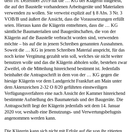
dem 16. Dezember 2019 hat die … KG der Klägerin mitgeteilt,
die auf der Baustelle vorhandenen Arbeitsgeräte und Materialien
verwenden zu wollen. Sie verweist explizit auf § 8 Abs. 3 Nr. 3
VOB/B und äußert die Ansicht, dass die Voraussetzungen erfüllt
seien. Hieraus kann die Klägerin entnehmen, dass die … KG
sämtliche Baumaterialien und Baugerätschaften, die von der
Klägerin auf die Baustelle verbracht worden sind, verwenden
möchte – bis auf die in jenem Schreiben genannten Ausnahmen.
Soweit die … KG in jenem Schreiben Material anspricht, für das
noch keine Vergütung gezahlt sein soll, welches sie nicht weiter
benutzen wolle und das die Klägerin abholen solle, bestehen zwar
Zweifel, ob die Mitteilung hinreichend bestimmt ist. Jedenfalls
beinhaltet die Antragsschrift in dem von der … KG gegen die
hiesige Klägerin vor dem Landgericht Frankfurt am Main unter
dem Aktenzeichen 2-32 O 8/20 geführten einstweiligen
Verfügungsverfahren eine nach Ansicht der Kammer hinreichend
bestimmte Aufstellung des Baumaterials und der Baugeräte. Die
Antragsschrift liegt der Klägerin jedenfalls seit dem 14. Januar
2020 vor, weshalb eine Benutzungs- und Verwertungsbefugnis
angenommen werden kann.
Die Klägerin kann sich nicht mit Erfolg auf die von ihr zitierten