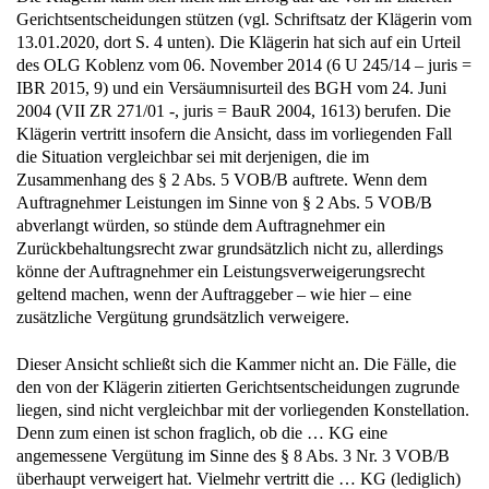
Gerichtsentscheidungen stützen (vgl. Schriftsatz der Klägerin vom
13.01.2020, dort S. 4 unten). Die Klägerin hat sich auf ein Urteil
des OLG Koblenz vom 06. November 2014 (6 U 245/14 – juris =
IBR 2015, 9) und ein Versäumnisurteil des BGH vom 24. Juni
2004 (VII ZR 271/01 -, juris = BauR 2004, 1613) berufen. Die
Klägerin vertritt insofern die Ansicht, dass im vorliegenden Fall
die Situation vergleichbar sei mit derjenigen, die im
Zusammenhang des § 2 Abs. 5 VOB/B auftrete. Wenn dem
Auftragnehmer Leistungen im Sinne von § 2 Abs. 5 VOB/B
abverlangt würden, so stünde dem Auftragnehmer ein
Zurückbehaltungsrecht zwar grundsätzlich nicht zu, allerdings
könne der Auftragnehmer ein Leistungsverweigerungsrecht
geltend machen, wenn der Auftraggeber – wie hier – eine
zusätzliche Vergütung grundsätzlich verweigere.
Dieser Ansicht schließt sich die Kammer nicht an. Die Fälle, die
den von der Klägerin zitierten Gerichtsentscheidungen zugrunde
liegen, sind nicht vergleichbar mit der vorliegenden Konstellation.
Denn zum einen ist schon fraglich, ob die … KG eine
angemessene Vergütung im Sinne des § 8 Abs. 3 Nr. 3 VOB/B
überhaupt verweigert hat. Vielmehr vertritt die … KG (lediglich)