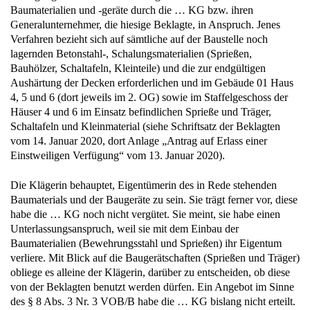
Baumaterialien und -geräte durch die … KG bzw. ihren
Generalunternehmer, die hiesige Beklagte, in Anspruch. Jenes
Verfahren bezieht sich auf sämtliche auf der Baustelle noch
lagernden Betonstahl-, Schalungsmaterialien (Sprießen,
Bauhölzer, Schaltafeln, Kleinteile) und die zur endgültigen
Aushärtung der Decken erforderlichen und im Gebäude 01 Haus
4, 5 und 6 (dort jeweils im 2. OG) sowie im Staffelgeschoss der
Häuser 4 und 6 im Einsatz befindlichen Sprieße und Träger,
Schaltafeln und Kleinmaterial (siehe Schriftsatz der Beklagten
vom 14. Januar 2020, dort Anlage „Antrag auf Erlass einer
Einstweiligen Verfügung“ vom 13. Januar 2020).
Die Klägerin behauptet, Eigentümerin des in Rede stehenden
Baumaterials und der Baugeräte zu sein. Sie trägt ferner vor, diese
habe die … KG noch nicht vergütet. Sie meint, sie habe einen
Unterlassungsanspruch, weil sie mit dem Einbau der
Baumaterialien (Bewehrungsstahl und Sprießen) ihr Eigentum
verliere. Mit Blick auf die Baugerätschaften (Sprießen und Träger)
obliege es alleine der Klägerin, darüber zu entscheiden, ob diese
von der Beklagten benutzt werden dürfen. Ein Angebot im Sinne
des § 8 Abs. 3 Nr. 3 VOB/B habe die … KG bislang nicht erteilt.