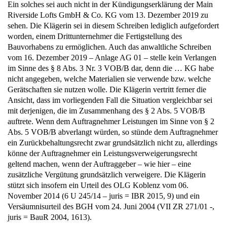
Ein solches sei auch nicht in der Kündigungserklärung der Main
Riverside Lofts GmbH & Co. KG vom 13. Dezember 2019 zu
sehen. Die Klägerin sei in diesem Schreiben lediglich aufgefordert
worden, einem Drittunternehmer die Fertigstellung des
Bauvorhabens zu ermöglichen. Auch das anwaltliche Schreiben
vom 16. Dezember 2019 – Anlage AG 01 – stelle kein Verlangen
im Sinne des § 8 Abs. 3 Nr. 3 VOB/B dar, denn die … KG habe
nicht angegeben, welche Materialien sie verwende bzw. welche
Gerätschaften sie nutzen wolle. Die Klägerin vertritt ferner die
Ansicht, dass im vorliegenden Fall die Situation vergleichbar sei
mit derjenigen, die im Zusammenhang des § 2 Abs. 5 VOB/B
auftrete. Wenn dem Auftragnehmer Leistungen im Sinne von § 2
Abs. 5 VOB/B abverlangt würden, so stünde dem Auftragnehmer
ein Zurückbehaltungsrecht zwar grundsätzlich nicht zu, allerdings
könne der Auftragnehmer ein Leistungsverweigerungsrecht
geltend machen, wenn der Auftraggeber – wie hier – eine
zusätzliche Vergütung grundsätzlich verweigere. Die Klägerin
stützt sich insofern ein Urteil des OLG Koblenz vom 06.
November 2014 (6 U 245/14 – juris = IBR 2015, 9) und ein
Versäumnisurteil des BGH vom 24. Juni 2004 (VII ZR 271/01 -,
juris = BauR 2004, 1613).