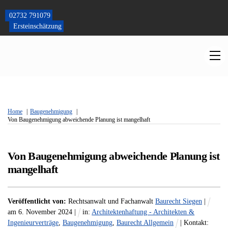
Skip
to
02732 791079
content
Ersteinschätzung
M
Home
Baugenehmigung
Von Baugenehmigung abweichende Planung ist mangelhaft
Von Baugenehmigung abweichende Planung ist
mangelhaft
Veröffentlicht von:
Rechtsanwalt und Fachanwalt
Baurecht Siegen
|
am
6
.
November
2024
|
in:
Architektenhaftung - Architekten &
Ingenieurverträge
,
Baugenehmigung
,
Baurecht Allgemein
| Kontakt: