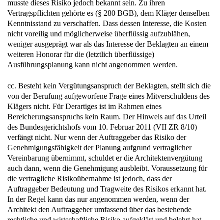
musste dieses Risiko jedoch bekannt sein. Zu ihren
Vertragspflichten gehörte es (§ 280 BGB), dem Kläger denselben
Kenntnisstand zu verschaffen. Dass dessen Interesse, die Kosten
nicht voreilig und möglicherweise überflüssig aufzublähen,
weniger ausgeprägt war als das Interesse der Beklagten an einem
weiteren Honorar für die (letztlich überflüssige)
Ausführungsplanung kann nicht angenommen werden.
cc. Besteht kein Vergütungsanspruch der Beklagten, stellt sich die
von der Berufung aufgeworfene Frage eines Mitverschuldens des
Klägers nicht. Für Derartiges ist im Rahmen eines
Bereicherungsanspruchs kein Raum. Der Hinweis auf das Urteil
des Bundesgerichtshofs vom 10. Februar 2011 (VII ZR 8/10)
verfängt nicht. Nur wenn der Auftraggeber das Risiko der
Genehmigungsfähigkeit der Planung aufgrund vertraglicher
Vereinbarung übernimmt, schuldet er die Architektenvergütung
auch dann, wenn die Genehmigung ausbleibt. Voraussetzung für
die vertragliche Risikoübernahme ist jedoch, dass der
Auftraggeber Bedeutung und Tragweite des Risikos erkannt hat.
In der Regel kann das nur angenommen werden, wenn der
Architekt den Auftraggeber umfassend über das bestehende
rechtliche und wirtschaftliche Risiko aufgeklärt und belehrt hat