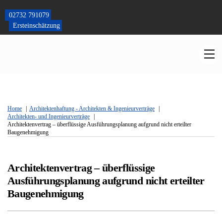
Skip
to
02732 791079
content
Ersteinschätzung
M
Home
Architektenhaftung - Architekten & Ingenieurverträge
Architekten- und Ingenieurverträge
Architektenvertrag – überflüssige Ausführungsplanung aufgrund nicht erteilter
Baugenehmigung
Architektenvertrag – überflüssige
Ausführungsplanung aufgrund nicht erteilter
Baugenehmigung