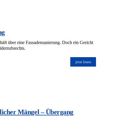
ng
häft über eine Fassadensanierung. Doch ein Gericht
derrufsrechts.
jetzt lesen
licher Mängel – Übergang