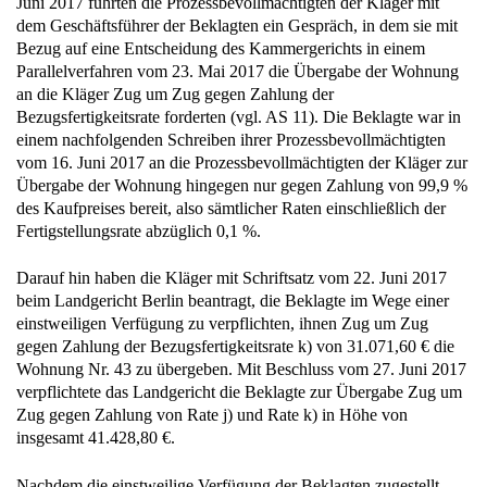
Juni 2017 führten die Prozessbevollmächtigten der Kläger mit
dem Geschäftsführer der Beklagten ein Gespräch, in dem sie mit
Bezug auf eine Entscheidung des Kammergerichts in einem
Parallelverfahren vom 23. Mai 2017 die Übergabe der Wohnung
an die Kläger Zug um Zug gegen Zahlung der
Bezugsfertigkeitsrate forderten (vgl. AS 11). Die Beklagte war in
einem nachfolgenden Schreiben ihrer Prozessbevollmächtigten
vom 16. Juni 2017 an die Prozessbevollmächtigten der Kläger zur
Übergabe der Wohnung hingegen nur gegen Zahlung von 99,9 %
des Kaufpreises bereit, also sämtlicher Raten einschließlich der
Fertigstellungsrate abzüglich 0,1 %.
Darauf hin haben die Kläger mit Schriftsatz vom 22. Juni 2017
beim Landgericht Berlin beantragt, die Beklagte im Wege einer
einstweiligen Verfügung zu verpflichten, ihnen Zug um Zug
gegen Zahlung der Bezugsfertigkeitsrate k) von 31.071,60 € die
Wohnung Nr. 43 zu übergeben. Mit Beschluss vom 27. Juni 2017
verpflichtete das Landgericht die Beklagte zur Übergabe Zug um
Zug gegen Zahlung von Rate j) und Rate k) in Höhe von
insgesamt 41.428,80 €.
Nachdem die einstweilige Verfügung der Beklagten zugestellt