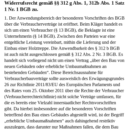
Widerrufsrecht gemäß §§ 312 g Abs. 1, 312b Abs. 1 Satz
1 Nr. 1 BGB zu.
1. Der Anwendungsbereich der besonderen Vorschriften des BGB
über die Verbraucherverträge ist eröffnet. Beim Kläger handelt es
sich um einen Verbraucher (§ 13 BGB), die Beklagte ist eine
Unternehmerin (§ 14 BGB). Zwischen den Parteien war eine
entgeltliche Leistung vereinbart, mithin die Lieferung und der
Einbau einer Holztreppe. Die Anwendbarkeit des § 312 b BGB
ist auch nicht ausgeschlossen gemäß § 312 Abs. 2 Nr. 3 BGB. Es
handelt sich vorliegend nicht um einen Vertrag „über den Bau von
neuen Gebäuden oder erhebliche Umbaumaßnahmen an
bestehenden Gebäuden“. Diese Bereichsausnahme für
Verbraucherbauverträge sollte ausweislich des Erwägungsgrundes
26 zur Richtlinie 2011/83/EU des Europäischen Parlaments und
des Rates vom 25. Oktober 2011 über die Rechte der Verbraucher
(Verbraucherrechterichtlinie) nicht solche Verträge umfassen, für
die es bereits eine Vielzahl innerstaatlicher Rechtsvorschriften
gibt. Da hierbei insbesondere auf die besonderen Vorschriften
betreffend den Bau eines Gebäudes abgestellt wird, ist der Begriff
„erhebliche Umbaumaßnahmen“ auch dahingehend restriktiv
auszulegen, dass darunter nur Maßnahmen fallen, die dem Bau