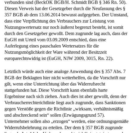
verbunden sind (BeckOK BGB/H. Schmidt BGB § 346 Rn. 50).
Diesen Verweis hat der Gesetzgeber durch die Neufassung des §
357 BGB ab dem 13.06.2014 bewusst aufgegeben. Der Umstand,
dass eine Verpflichtung des Verbrauchers zur Leistung von
Nutzungswertersatz nur noch äußerst begrenzt besteht, ist somit
durch den Gesetzgeber gewollt. Dem zugrunde lag auch, dass der
EuGH mit Urteil vom 03.09.2009 entschied, dass eine
Auferlegung eines pauschalen Wertersatzes für die
Nutzungsmöglichkeit der Ware während der Besitzzeit
europarechtswidrig ist (EuGH, NJW 2009, 3015, Rn. 22).
Letztlich würde auch eine analoge Anwendung des § 357 Abs. 7
BGB der Beklagten hier nicht weiterhelfen, da die Vorschrift nur
gilt, wenn eine Unterrichtung über das Widerrufsrecht
stattgefunden hat. Diese Vorschrift kann ebenfalls harte
Ergebnisse nach sich ziehen. Auch dies ist aber gewollt, denn der
Verbraucherrechterichtlinie liegt auch zugrunde, dass Sanktionen
gegen Verstöße gegen die Richtlinie „wirksam, verhältnismäßig
und abschreckend sein“ sollen (Erwägungsgrund 57).
Unternehmer sollen also „erzogen“ werden, eine ordnungsgemäße
Widerrufsbelehrung zu erteilen. Der dem § 357 BGB zugrunde