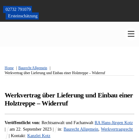
Skip
to
02732 791079
content
Ersteinschätzung
M
Home
Baurecht Allgemein
Werkvertrag über Lieferung und Einbau einer Holztreppe – Widerruf
Werkvertrag über Lieferung und Einbau einer
Holztreppe – Widerruf
Veröffentlicht von:
Rechtsanwalt und Fachanwalt
RA Hans-Jürgen Kotz
|
am
22
.
September
2023
|
in:
Baurecht Allgemein
,
Werkvertragsrecht
| Kontakt:
Kanzlei Kotz