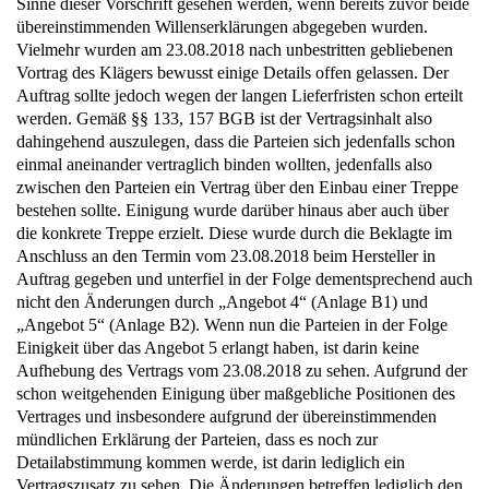
Sinne dieser Vorschrift gesehen werden, wenn bereits zuvor beide
übereinstimmenden Willenserklärungen abgegeben wurden.
Vielmehr wurden am 23.08.2018 nach unbestritten gebliebenen
Vortrag des Klägers bewusst einige Details offen gelassen. Der
Auftrag sollte jedoch wegen der langen Lieferfristen schon erteilt
werden. Gemäß §§ 133, 157 BGB ist der Vertragsinhalt also
dahingehend auszulegen, dass die Parteien sich jedenfalls schon
einmal aneinander vertraglich binden wollten, jedenfalls also
zwischen den Parteien ein Vertrag über den Einbau einer Treppe
bestehen sollte. Einigung wurde darüber hinaus aber auch über
die konkrete Treppe erzielt. Diese wurde durch die Beklagte im
Anschluss an den Termin vom 23.08.2018 beim Hersteller in
Auftrag gegeben und unterfiel in der Folge dementsprechend auch
nicht den Änderungen durch „Angebot 4“ (Anlage B1) und
„Angebot 5“ (Anlage B2). Wenn nun die Parteien in der Folge
Einigkeit über das Angebot 5 erlangt haben, ist darin keine
Aufhebung des Vertrags vom 23.08.2018 zu sehen. Aufgrund der
schon weitgehenden Einigung über maßgebliche Positionen des
Vertrages und insbesondere aufgrund der übereinstimmenden
mündlichen Erklärung der Parteien, dass es noch zur
Detailabstimmung kommen werde, ist darin lediglich ein
Vertragszusatz zu sehen. Die Änderungen betreffen lediglich den